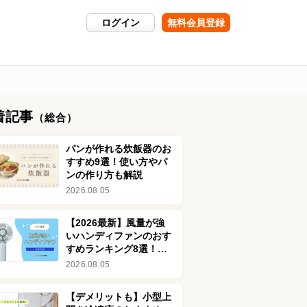
ログイン
無料会員登録
着記事
（総合）
パンが作れる炊飯器のお
すすめ9選！使い方やパ
ンの作り方も解説
2026.08.05
【2026最新】風量が強
いハンディファンのおす
すめランキング8選！最
強クラスの強風モデルも
2026.08.05
【デメリットも】小型上