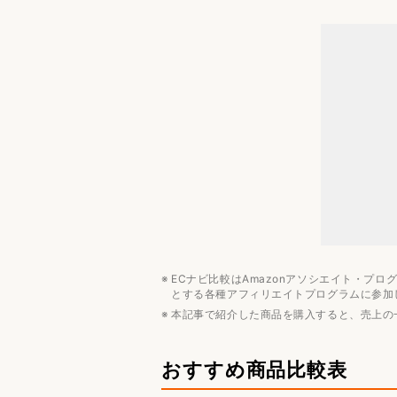
オープンイヤー型有線イヤホンのお
イヤホンのおすすめ記事
形状・装着感
対応デバイス
コスパ・価格
用途
音質
メーカー・ブランド
ECナビ比較はAmazonアソシエイト・プ
とする各種アフィリエイトプログラムに参加
本記事で紹介した商品を購入すると、売上の
おすすめ商品比較表