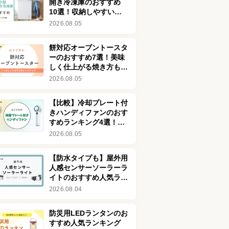
開き冷凍庫のおすすめ
10選！収納しやすいモ
デルも
2026.08.05
餅対応オーブントースタ
ーのおすすめ7選！美味
しく仕上がる焼き方も紹
介
2026.08.05
【比較】冷却プレート付
きハンディファンのおす
すめランキング4選！冷
感最強クラスの体
2026.08.05
感-25℃も
【防水タイプも】屋外用
人感センサーソーラーラ
イトのおすすめ人気ラン
キング8選！おしゃれな
2026.08.04
商品も紹介
防災用LEDランタンのお
すすめ人気ランキング