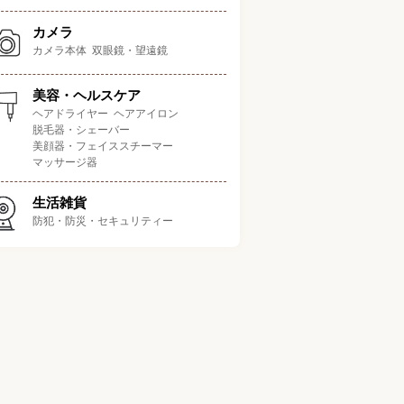
音質
装着感
マイク性能
ポイント
カメラ
カメラ本体
双眼鏡・望遠鏡
4.0
4.0
4.0
に特化した有線イヤホン
/5.0
/5.0
/5.0
美容・ヘルスケア
ヘアドライヤー
ヘアアイロン
脱毛器・シェーバー
3.5
4.0
3.5
ト感を調整できるモデル
/5.0
/5.0
/5.0
美顔器・フェイススチーマー
マッサージ器
生活雑貨
3.0
3.5
3.5
いるのを忘れるほど軽い
/5.0
/5.0
/5.0
防犯・防災・セキュリティー