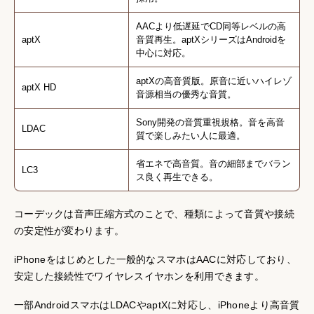
AACより低遅延でCD同等レベルの高
aptX
音質再生。aptXシリーズはAndroidを
中心に対応。
aptXの高音質版。原音に近いハイレゾ
aptX HD
音源相当の優秀な音質。
Sony開発の音質重視規格。音を高音
LDAC
質で楽しみたい人に最適。
省エネで高音質。音の細部までバラン
LC3
ス良く再生できる。
コーデックは音声圧縮方式のことで、種類によって音質や接続
の安定性が変わります。
iPhoneをはじめとした一般的なスマホはAACに対応しており、
安定した接続性でワイヤレスイヤホンを利用できます。
一部AndroidスマホはLDACやaptXに対応し、iPhoneより高音質