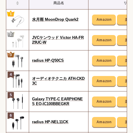
商品名
リン
1
水月雨 MoonDrop Quark2
2
JVCケンウッド Victor HA-FR
29UC-W
3
radius HP-Q50CS
4
オーディオテクニカ ATH-CKD
3C
5
Galaxy TYPE-C EARPHONE
S EO-IC100BBEGKR
6
radius HP-NEL11CK