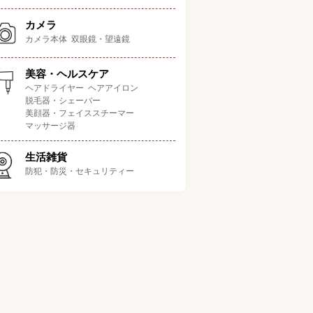
カメラ
カメラ本体
双眼鏡・望遠鏡
美容・ヘルスケア
ヘアドライヤー
ヘアアイロン
脱毛器・シェーバー
サイズ（奥行き×
美顔器・フェイススチーマー
ポイント
容量
運転音
冷却方式
幅×高さ）
マッサージ器
ート面で安心の国内メーカ
45L
45.0×47.2×49.2cm
25dB
直冷式
生活雑貨
ー製
防犯・防災・セキュリティー
が低く上に電子レンジを置
92L
44.7×47.4×83.1cm
26dB
直冷式
いてもスッキリ
ゃれな雰囲気が作れるレト
93L
44.0×48.8×83.5cm
26dB
直冷式
ロデザイン
ド冷蔵庫にもおすすめの1
45L
45.0×47.2×49.2cm
28dB
直冷式
ドアタイプ