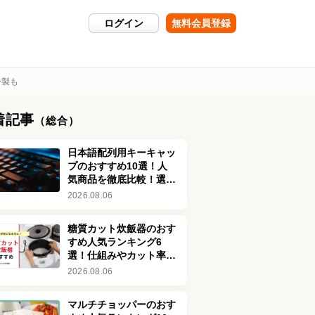
ログイン
無料会員登録
ー製も
着記事
（総合）
日本語配列用キーキャッ
プのおすすめ10選！人
気商品を徹底比較！選び
方も紹介
2026.08.06
糖質カット炊飯器のおす
すめ人気ランキング6
選！仕組みやカット率も
解説
2026.08.06
マルチチョッパーのおす