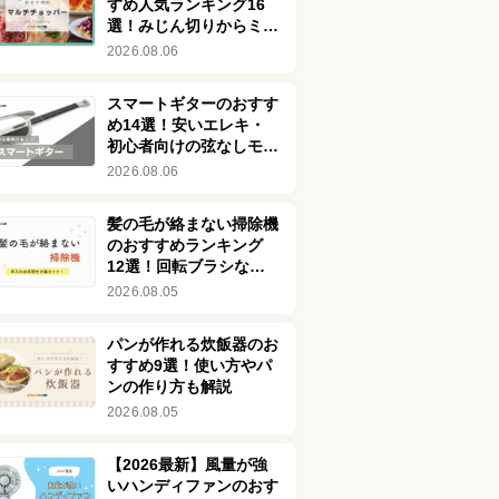
すめ人気ランキング16
選！みじん切りからミン
チまでラクラク時短調理
2026.08.06
スマートギターのおすす
め14選！安いエレキ・
初心者向けの弦なしモデ
ルを紹介！デメリットも
2026.08.06
解説
髪の毛が絡まない掃除機
のおすすめランキング
12選！回転ブラシなし
の商品も
2026.08.05
パンが作れる炊飯器のお
すすめ9選！使い方やパ
ンの作り方も解説
2026.08.05
【2026最新】風量が強
いハンディファンのおす