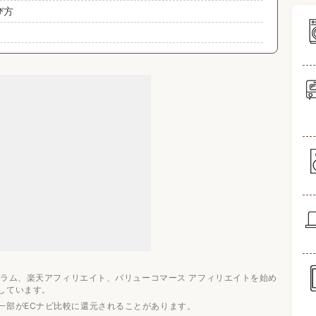
び方
い
段相場
なる
すめメーカー3選
ログラム、楽天アフィリエイト、バリューコマース アフィリエイトを始め
薄型冷蔵庫おすすめ4選
しています。
薄型冷蔵庫おすすめ4選
一部がECナビ比較に還元されることがあります。