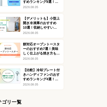
すめランキング8選！最
強クラスの強風モデルも
2026.08.05
【デメリットも】小型上
開き冷凍庫のおすすめ
10選！収納しやすいモ
デルも
2026.08.05
餅対応オーブントースタ
ーのおすすめ7選！美味
しく仕上がる焼き方も紹
介
2026.08.05
【比較】冷却プレート付
きハンディファンのおす
すめランキング4選！冷
感最強クラスの体
2026.08.05
感-25℃も
テゴリ一覧