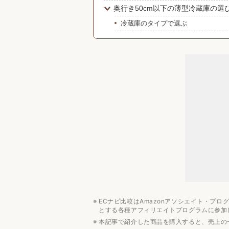
奥行き50cm以下の薄型冷蔵庫の選
冷蔵庫のタイプで選ぶ
冷却方式は霜取り必須な直冷式が多
稼働音は25〜30dBを目安に選ぶ
年間消費電力量で選ぶ
耐熱天板の有無をチェックする
奥行き50cm以下の薄型冷蔵庫の値
1万円〜3万円ほどと容量によって異
みんなの予算は？
奥行き50cm以下の薄型冷蔵庫おす
アイリスオーヤマ
ハイセンス
ハイアール
ECナビ比較はAmazonアソシエイト・プ
【2万円以下】奥行き50cm以下の
とする各種アフィリエイトプログラムに参加
【2万円以上】奥行き50cm以下の
本記事で紹介した商品を購入すると、売上の