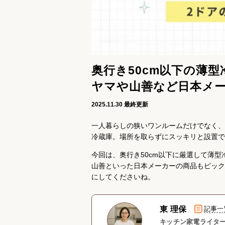
奥行き50cm以下の薄
ヤマや山善など日本メ
2025.11.30
最終更新
一人暮らしの狭いワンルームだけでなく、
冷蔵庫。場所を取らずにスッキリと設置で
今回は、奥行き50cm以下に厳選して薄
山善といった日本メーカーの商品もピック
にしてくださいね。
東 理保
記事一
キッチン家電ライター