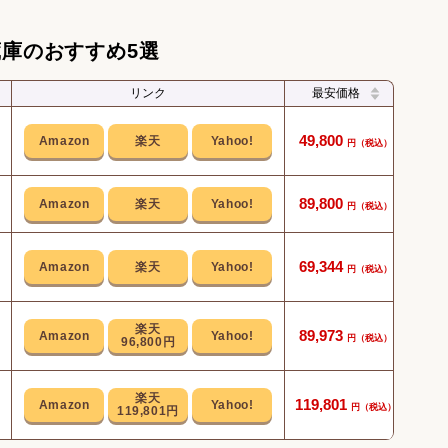
蔵庫のおすすめ5選
リンク
最安価格
3ド
49,800
買い
89,800
冷気
69,344
生鮮
89,973
96,800円
食材
119,801
119,801円