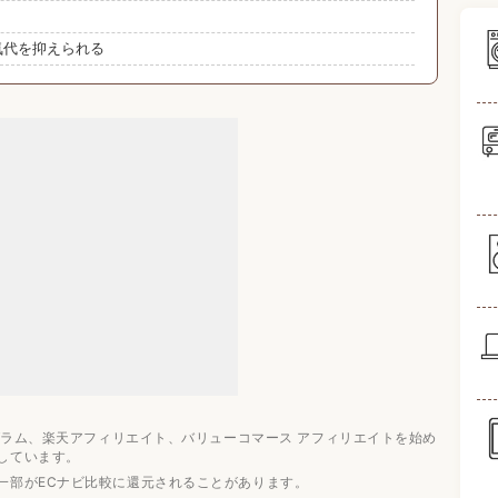
気代を抑えられる
選
すめ4選
すめ5選
気ランキング
ログラム、楽天アフィリエイト、バリューコマース アフィリエイトを始め
ング
しています。
ング
一部がECナビ比較に還元されることがあります。