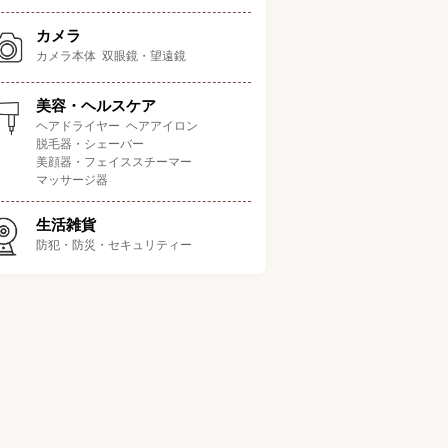
カメラ
カメラ本体
双眼鏡・望遠鏡
美容・ヘルスケア
ヘアドライヤー
ヘアアイロン
脱毛器・シェーバー
ポイント
容量
ドアのタイプ
美顔器・フェイススチーマー
マッサージ器
め買いにぴったりな冷凍庫
231L
右開き
が大きいタイプ
生活雑貨
防犯・防災・セキュリティー
ルームにも設置しやすい静
236L
右開き
音設計
する食材に合わせて温度を
237L
右開き
節できる変温室が魅力
万円と低価格でコスパ良好
236L
右開き