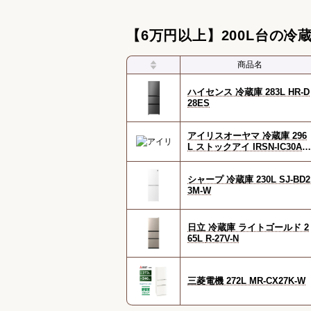
【6万円以上】200L台の冷
商品名
ハイセンス 冷蔵庫 283L HR-D
28ES
アイリスオーヤマ 冷蔵庫 296
L ストックアイ IRSN-IC30A-
W
シャープ 冷蔵庫 230L SJ-BD2
3M-W
日立 冷蔵庫 ライトゴールド 2
65L R-27V-N
三菱電機 272L MR-CX27K-W