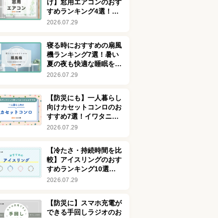
け】窓用エアコンのおす
すめランキング4選！冷
暖房兼用タイプも
2026.07.29
寝る時におすすめの扇風
機ランキング7選！暑い
夏の夜も快適な睡眠をサ
ポート
2026.07.29
【防災にも】一人暮らし
向けカセットコンロのお
すすめ7選！イワタニの
商品も紹介
2026.07.29
【冷たさ・持続時間を比
較】アイスリングのおす
すめランキング10選！
SUOの凍結温度18℃最
2026.07.29
新商品も
【防災に】スマホ充電が
できる手回しラジオのお