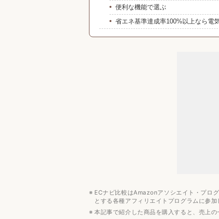
便利な機能で選ぶ
省エネ基準達成率100%以上なら電
200L台冷蔵庫の値段相場
5〜7万円が相場
みんなの予算は？
200L台冷蔵庫のおすすめメーカー3
アイリスオーヤマ
ハイセンス
シャープ
【6万円以下】200L台冷蔵庫のおす
【6万円以上】200L台冷蔵庫のおす
冷蔵庫・冷凍庫の関連記事
容量・サイズ別冷蔵庫のおすすめ人
ECナビ比較はAmazonアソシエイト・プ
人数別冷蔵庫のおすすめ人気ランキ
とする各種アフィリエイトプログラムに参加
機能別冷蔵庫のおすすめ人気ランキ
本記事で紹介した商品を購入すると、売上の