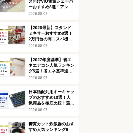
ズ向けVIO電気シェーバ
ーおすすめ8選！アンダ
ーヘアを清潔に整えよう
2026.08.07
【2026最新】スタンド
ミキサーおすすめ9選！
2万円台の高コスパ機や
静音モデルも
2026.08.07
【2027年度基準】省エ
ネエアコン人気ランキン
グ5選！省エネ基準達成
率100％以上を厳選
2026.08.07
日本語配列用キーキャッ
プのおすすめ10選！人
気商品を徹底比較！選び
方も紹介
2026.08.07
糖質カット炊飯器のおす
すめ人気ランキング6