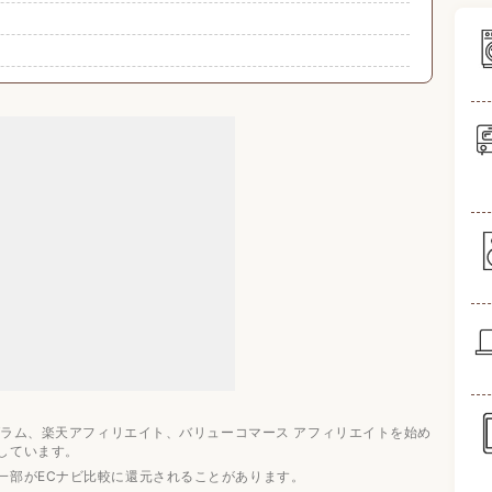
成率」をチェック
メーカー3選
のおすすめ4選
のおすすめ6選
ログラム、楽天アフィリエイト、バリューコマース アフィリエイトを始め
気ランキング
しています。
ング
一部がECナビ比較に還元されることがあります。