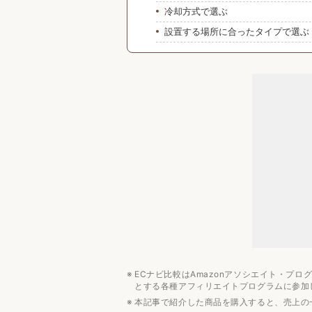
冷却方式で選ぶ
設置する場所に合ったタイプで選ぶ
節電を重視するなら「省エネ基準達
冷凍機能付き小型冷蔵庫の値段相場
1万〜5万円ほどで購入できる
みんなの予算は？
冷凍機能付き小型冷蔵庫のおすすめ
パナソニック
アイリスオーヤマ
ハイセンス
【1ドア】冷凍機能付き小型冷蔵庫
【2ドア】冷凍機能付き小型冷蔵庫
冷蔵庫・冷凍庫の関連記事
ECナビ比較はAmazonアソシエイト・プ
容量・サイズ別冷蔵庫のおすすめ人
とする各種アフィリエイトプログラムに参加
人数別冷蔵庫のおすすめ人気ランキ
本記事で紹介した商品を購入すると、売上の