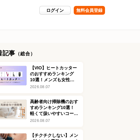
ログイン
無料会員登録
着記事
（総合）
【VIO】ヒートカッター
のおすすめランキング
10選！メンズも女性も
アンダーヘアを整えよう
2026.08.07
高齢者向け掃除機のおす
すめランキング10選！
軽くて扱いやすいコード
レス式が便利
2026.08.07
【チクチクしない】メン