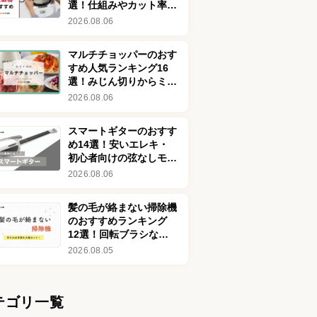
選！仕組みやカット率も
解説
2026.08.06
マルチチョッパーのおす
すめ人気ランキング16
選！みじん切りからミン
チまでラクラク時短調理
2026.08.06
スマートギターのおすす
め14選！安いエレキ・
初心者向けの弦なしモデ
ルを紹介！デメリットも
2026.08.06
解説
髪の毛が絡まない掃除機
のおすすめランキング
12選！回転ブラシなし
の商品も
2026.08.05
テゴリ一覧