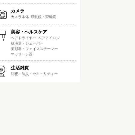
カメラ
カメラ本体
双眼鏡・望遠鏡
美容・ヘルスケア
ヘアドライヤー
ヘアアイロン
脱毛器・シェーバー
本体サイズ
美顔器・フェイススチーマー
運
ポイント
（奥行き×幅×
容量
自動霜取り機能
（
マッサージ器
高さ）
生活雑貨
ネ性が高く電気代を抑えら
47×44.5×50cm
45L
2
れる
防犯・防災・セキュリティー
ロなデザインが置くだけで
54.5×48×89.5cm
83L
おしゃれを演出
アポケット付きで収納力バ
44.7×47.4×83.1cm
92L
2
ッチリ
にぴったりのコンパクト設
45×47.2×49.2cm
45L
2