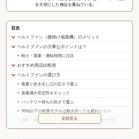
を大切にした検証を重ねている。
目次
ベルトファン（腰掛け扇風機）のメリット
ベルトファンの大事なポイントは？
軽さ・風量・運転時間に注目
おすすめ商品比較表
ベルトファンの選び方
風量と吹き出し口の広さで選ぶ
装着感や安定性をチェック
バッテリー持ちの良さで選ぶ
300g以下の軽量モデルは動き回っても疲れにくい
全部見る
通勤・散歩・イベントなど使用シーンに合わせて選ぶ
ベルトファンの値段相場
安価なモデルは3000円、高性能モデルは1万円以上