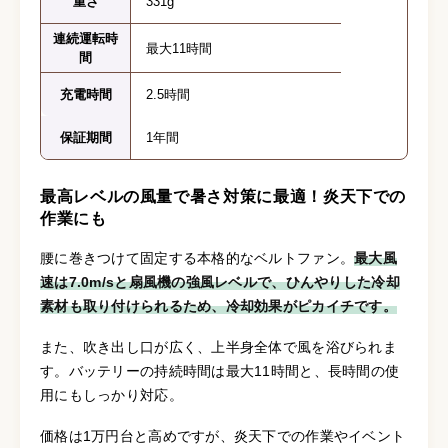
重さ
331g
連続運転時
最大11時間
間
充電時間
2.5時間
保証期間
1年間
最高レベルの風量で暑さ対策に最適！炎天下での
作業にも
腰に巻きつけて固定する本格的なベルトファン。
最大風
速は7.0m/sと扇風機の強風レベルで、ひんやりした冷却
素材も取り付けられるため、冷却効果がピカイチです。
また、吹き出し口が広く、上半身全体で風を浴びられま
す。バッテリーの持続時間は最大11時間と、長時間の使
用にもしっかり対応。
価格は1万円台と高めですが、炎天下での作業やイベント