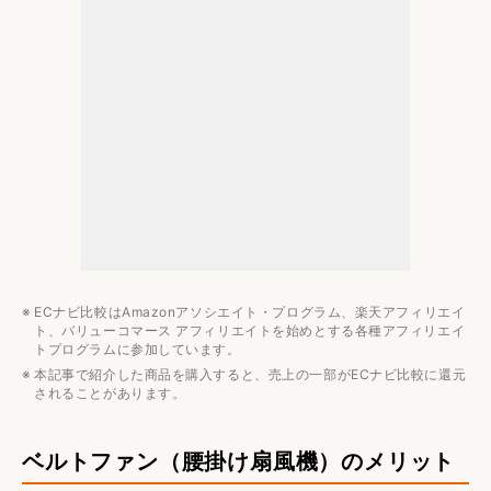
ベルトファンのおすすめメーカー
TORRAS
エレコム
ベルトファンのおすすめランキング5選
屋外向け冷却グッズのおすすめ関連記事
ECナビ比較はAmazonアソシエイト・プログラム、楽天アフィリエイ
ト、バリューコマース アフィリエイトを始めとする各種アフィリエイ
トプログラムに参加しています。
本記事で紹介した商品を購入すると、売上の一部がECナビ比較に還元
されることがあります。
ベルトファン（腰掛け扇風機）のメリット