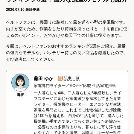
2026.07.10
最終更新
ベルトファンは、腰回りに装着して風を送る小型の扇風機です。
両手が空くため、作業をしたり荷物を持ったりと、手を自由に使
えるのがポイント。おでかけや炎天下での仕事に役立ちます。
今回は、ベルトファンのおすすめランキング5選をご紹介。風量
の強力なモデルや、バッテリー持ちの良い商品を厳選したので、
ぜひ参考にしてください。
藤田 ゆか
記事一覧
家電専門ライター／ECナビ比較 生活家電担当
一人暮らしを4年、二人暮らしを6年経験し、ライ
著者
フステージに応じた家電選びを探求してきた専業
ライター。掃除機やヒーター、エアコンなど生活
家電を専門とし、これまでに比較検討した掃除機
は100台を超える。自身の生活を通じて、購入した
掃除機が重すぎて使いづらく買い替えた経験から
「必要なのは多機能よりも、暮らしに寄り添う使
いやすさ」であると痛感。以降は、ユーザー視点