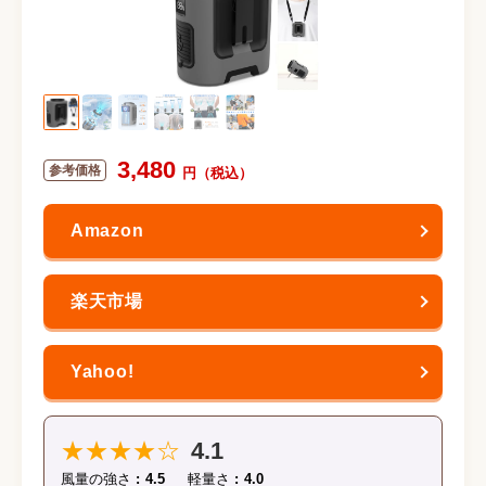
3,480
★★★★☆
4.1
風量の強さ
4.5
軽量さ
4.0