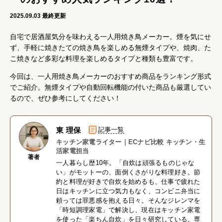
2025.09.03
最終更新
自宅で居酒屋気分を味わえる一人用焼き鳥メーカー。煙を気にせ
ず、手軽に焼きたての焼き鳥を楽しめる無煙タイプや、焼肉、た
こ焼きなど多彩な料理を楽しめるタイプと種類も豊富です。
今回は、一人用焼き鳥メーカーのおすすめ商品をランキング形式
でご紹介。無煙タイプや自動回転機能の付いた商品も厳選してい
るので、ぜひ参考にしてください！
東 理保
記事一覧
キッチン家電ライター｜ECナビ比較 キッチン・生
活家電担当
著者
一人暮らし歴10年。「自炊は頑張るものじゃな
い」がモットーの、面倒くさがりな料理好き。節
約と料理が好きで自炊を始めるも、仕事で疲れた
日はキッチンに立つ気力もなく、コンビニ弁当に
頼っては罪悪感を抱える日々。そんなジレンマを
「時短調理家電」で解決し、現在はキッチン家電
を使った「楽ちん自炊」を日々研究している。専