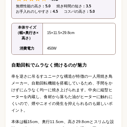
無煙性能の高さ
5.0
焼き時間の短さ
3.5
お手入れのしやすさ
4.5
コスパの高さ
5.0
本体サイズ
（幅×奥行き×
15×11.5×29.8cm
高さ）
消費電力
450W
自動回転でムラなく焼けるのが魅力
串を逆さに吊るすユニークな構造が特徴の一人用焼き鳥
メーカー。自動回転機能を搭載しているため、手間をか
けずにムラなく均一に焼き上げられます。中央に縦型ヒ
ーターを内蔵し、食材から落ちた油がヒーターに触れに
くいので、煙やニオイの発生を抑えられるのも嬉しいポ
イント。
本体は幅15cm、奥行11.5cm、高さ29.8cmとスリムな設