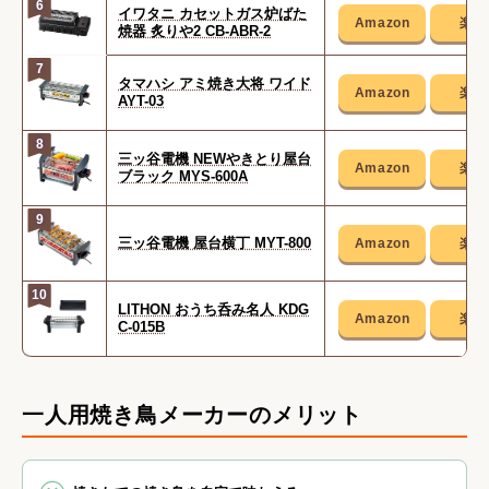
6
イワタニ カセットガス炉ばた
焼器 炙りや2 CB-ABR-2
7
タマハシ アミ焼き大将 ワイド
AYT-03
8
三ッ谷電機 NEWやきとり屋台
ブラック MYS-600A
9
三ッ谷電機 屋台横丁 MYT-800
10
LITHON おうち呑み名人 KDG
C-015B
一人用焼き鳥メーカーのメリット