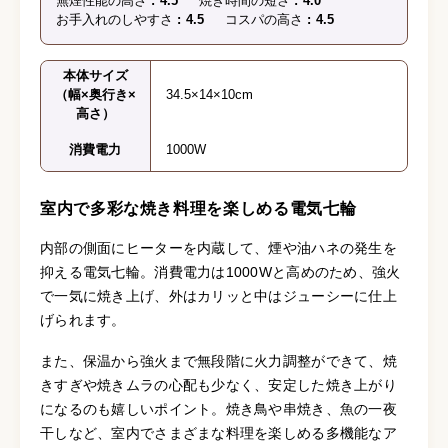
無煙性能の高さ
4.5
焼き時間の短さ
4.0
お手入れのしやすさ
4.5
コスパの高さ
4.5
本体サイズ
（幅×奥行き×
34.5×14×10cm
高さ）
消費電力
1000W
室内で多彩な焼き料理を楽しめる電気七輪
内部の側面にヒーターを内蔵して、煙や油ハネの発生を
抑える電気七輪。消費電力は1000Wと高めのため、強火
で一気に焼き上げ、外はカリッと中はジューシーに仕上
げられます。
また、保温から強火まで無段階に火力調整ができて、焼
きすぎや焼きムラの心配も少なく、安定した焼き上がり
になるのも嬉しいポイント。焼き鳥や串焼き、魚の一夜
干しなど、室内でさまざまな料理を楽しめる多機能なア