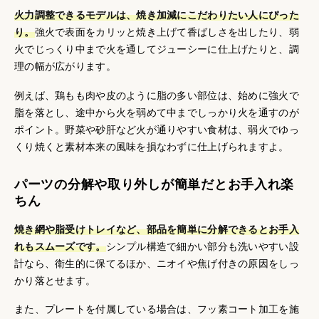
火力調整できるモデルは、焼き加減にこだわりたい人にぴった
り。
強火で表面をカリッと焼き上げて香ばしさを出したり、弱
火でじっくり中まで火を通してジューシーに仕上げたりと、調
理の幅が広がります。
例えば、鶏もも肉や皮のように脂の多い部位は、始めに強火で
脂を落とし、途中から火を弱めて中までしっかり火を通すのが
ポイント。野菜や砂肝など火が通りやすい食材は、弱火でゆっ
くり焼くと素材本来の風味を損なわずに仕上げられますよ。
パーツの分解や取り外しが簡単だとお手入れ楽
ちん
焼き網や脂受けトレイなど、部品を簡単に分解できるとお手入
れもスムーズです。
シンプル構造で細かい部分も洗いやすい設
計なら、衛生的に保てるほか、ニオイや焦げ付きの原因をしっ
かり落とせます。
また、プレートを付属している場合は、フッ素コート加工を施