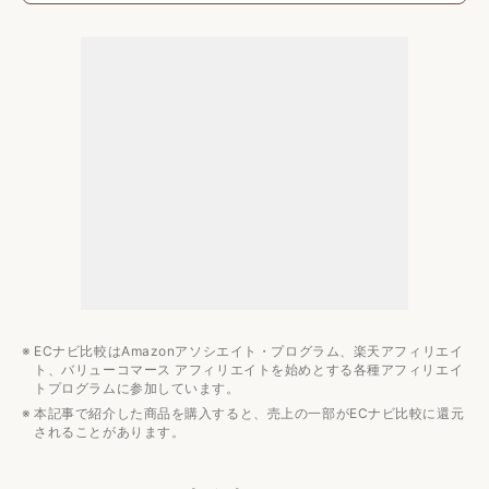
3000円〜2万円ほどで購入できる
みんなの一人用焼き鳥メーカーの予算は？
一人用焼き鳥メーカーのおすすめメーカー3選
THANKO
Toffy
山善
一人用焼き鳥メーカーのおすすめ人気ランキング10選
便利なキッチン家電のおすすめ関連記事
食品加工・下ごしらえの時短になる調理家電おすすめ人気
ランキング
ヘルシー調理家電おすすめ人気ランキング
揚げ物・焼き物調理家電おすすめ人気ランキング
ECナビ比較はAmazonアソシエイト・プログラム、楽天アフィリエイ
ト、バリューコマース アフィリエイトを始めとする各種アフィリエイ
ご飯・主食の調理家電おすすめ人気ランキング
トプログラムに参加しています。
ドリンク作りに役立つ家電のおすすめ人気ランキング
本記事で紹介した商品を購入すると、売上の一部がECナビ比較に還元
されることがあります。
その他の調理家電おすすめ人気ランキング