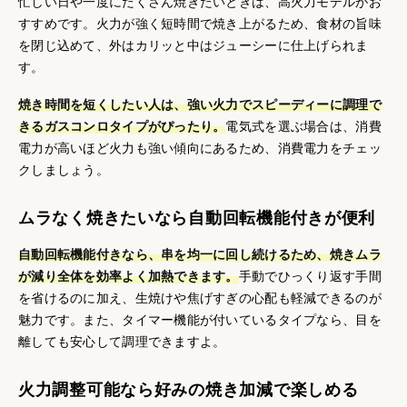
忙しい日や一度にたくさん焼きたいときは、高火力モデルがお
すすめです。火力が強く短時間で焼き上がるため、食材の旨味
を閉じ込めて、外はカリッと中はジューシーに仕上げられま
す。
焼き時間を短くしたい人は、強い火力でスピーディーに調理で
きるガスコンロタイプがぴったり。
電気式を選ぶ場合は、消費
電力が高いほど火力も強い傾向にあるため、消費電力をチェッ
クしましょう。
ムラなく焼きたいなら自動回転機能付きが便利
自動回転機能付きなら、串を均一に回し続けるため、焼きムラ
が減り全体を効率よく加熱できます。
手動でひっくり返す手間
を省けるのに加え、生焼けや焦げすぎの心配も軽減できるのが
魅力です。また、タイマー機能が付いているタイプなら、目を
離しても安心して調理できますよ。
火力調整可能なら好みの焼き加減で楽しめる