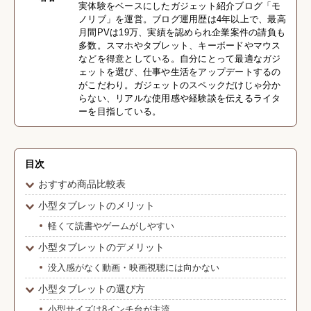
実体験をベースにしたガジェット紹介ブログ「モ
ノリブ」を運営。ブログ運用歴は4年以上で、最高
月間PVは19万、実績を認められ企業案件の請負も
多数。スマホやタブレット、キーボードやマウス
などを得意としている。自分にとって最適なガジ
ェットを選び、仕事や生活をアップデートするの
がこだわり。ガジェットのスペックだけじゃ分か
らない、リアルな使用感や経験談を伝えるライタ
ーを目指している。
目次
おすすめ商品比較表
小型タブレットのメリット
軽くて読書やゲームがしやすい
小型タブレットのデメリット
没入感がなく動画・映画視聴には向かない
小型タブレットの選び方
小型サイズは8インチ台が主流