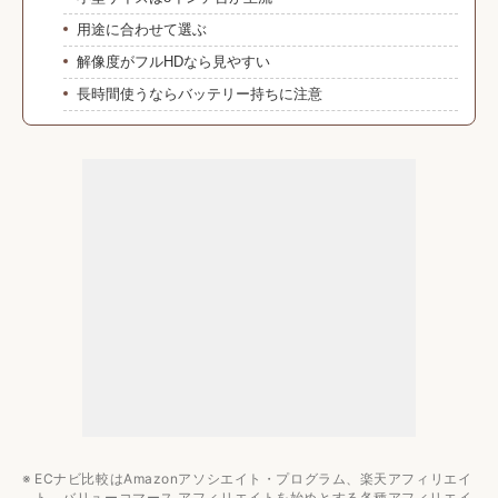
用途に合わせて選ぶ
解像度がフルHDなら見やすい
長時間使うならバッテリー持ちに注意
SIMフリーならどこでもネットワークを利用可能
みんなの予算は？
おすすめメーカー
ALLDOCUBE
小型タブレットのおすすめ7選
タブレットのおすすめ記事
種類別
サイズ別
性能別
ECナビ比較はAmazonアソシエイト・プログラム、楽天アフィリエイ
ト、バリューコマース アフィリエイトを始めとする各種アフィリエイ