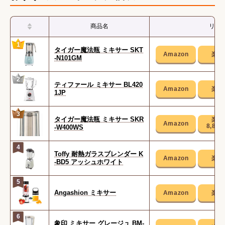
商品名
リン
1
タイガー魔法瓶 ミキサー SKT
-N101GM
2
ティファール ミキサー BL420
1JP
3
タイガー魔法瓶 ミキサー SKR
8,86
-W400WS
4
Toffy 耐熱ガラスブレンダー K
-BD5 アッシュホワイト
5
Angashion ミキサー
6
象印 ミキサー グレージュ BM-