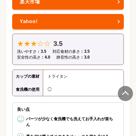
★★★☆☆
3.5
洗いやすさ
3.5
対応食材の多さ
3.5
安全性の高さ
4.0
静音性の高さ
3.0
カップの素材
トライタン
食洗機の使用
◯
良い点
パーツが少なく食洗機でも洗えてお手入れが楽ち
ん