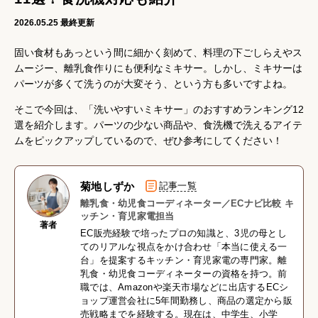
2026.05.25
最終更新
固い食材もあっという間に細かく刻めて、料理の下ごしらえやス
ムージー、離乳食作りにも便利なミキサー。しかし、ミキサーは
パーツが多くて洗うのが大変そう、という方も多いですよね。
そこで今回は、「洗いやすいミキサー」のおすすめランキング12
選を紹介します。パーツの少ない商品や、食洗機で洗えるアイテ
ムをピックアップしているので、ぜひ参考にしてください！
菊地しずか
記事一覧
離乳食・幼児食コーディネーター／ECナビ比較 キ
ッチン・育児家電担当
著者
EC販売経験で培ったプロの知識と、3児の母とし
てのリアルな視点をかけ合わせ「本当に使える一
台」を提案するキッチン・育児家電の専門家。離
乳食・幼児食コーディネーターの資格を持つ。前
職では、Amazonや楽天市場などに出店するECシ
ョップ運営会社に5年間勤務し、商品の選定から販
売戦略までを経験する。現在は、中学生、小学