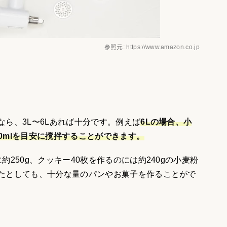
参照元: https://www.amazon.co.jp
ら、3L〜6Lあれば十分です。例えば
6Lの場合、小
00mlを目安に撹拌することができます。
250g、クッキー40枚を作るのには約240gの小麦粉
たとしても、十分な量のパンやお菓子を作ることがで