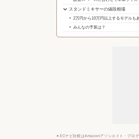
スタンドミキサーの値段相場
2万円から10万円以上するモデルも
みんなの予算は？
スタンドミキサーのおすすめブラン
キッチンエイド
キプロスター
家庭用スタンドミキサーのおすすめ
業務用スタンドミキサーのおすすめ
スタンドミキサー選びのよくある疑
Q. パン生地をこねる目的で選ぶ際
Q. マンションでも使える静音性の
Q. 初心者が「安い商品」を買って
パン・お菓子作り向けキッチン家電
ECナビ比較はAmazonアソシエイト・プ