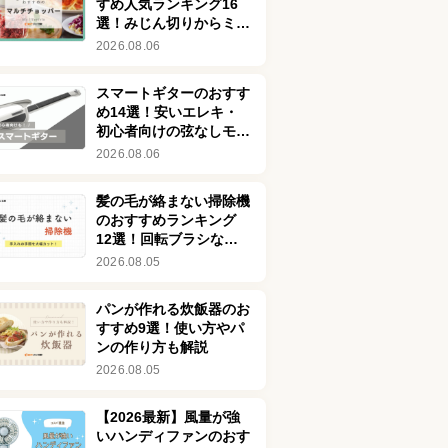
すめ人気ランキング16
選！みじん切りからミン
チまでラクラク時短調理
2026.08.06
スマートギターのおすす
め14選！安いエレキ・
初心者向けの弦なしモデ
ルを紹介！デメリットも
2026.08.06
解説
髪の毛が絡まない掃除機
のおすすめランキング
12選！回転ブラシなし
の商品も
2026.08.05
パンが作れる炊飯器のお
すすめ9選！使い方やパ
ンの作り方も解説
2026.08.05
【2026最新】風量が強
いハンディファンのおす