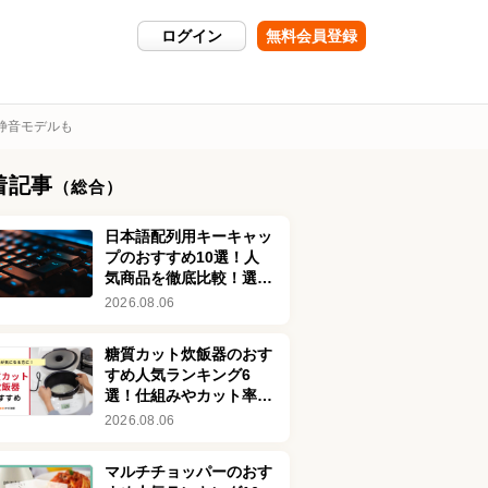
ログイン
無料会員登録
静音モデルも
着記事
（総合）
日本語配列用キーキャッ
プのおすすめ10選！人
気商品を徹底比較！選び
方も紹介
2026.08.06
糖質カット炊飯器のおす
すめ人気ランキング6
選！仕組みやカット率も
解説
2026.08.06
マルチチョッパーのおす