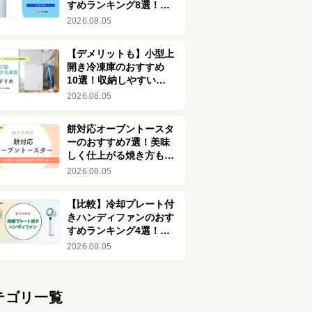
すめランキング8選！最
強クラスの強風モデルも
2026.08.05
【デメリットも】小型上
開き冷凍庫のおすすめ
10選！収納しやすいモ
デルも
2026.08.05
餅対応オーブントースタ
ーのおすすめ7選！美味
しく仕上がる焼き方も紹
介
2026.08.05
【比較】冷却プレート付
きハンディファンのおす
すめランキング4選！冷
感最強クラスの体
2026.08.05
感-25℃も
テゴリ一覧