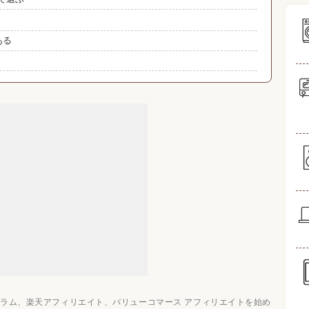
ある
ド3選
6選
3選
問と注意点
の重要なポイントは？
高いモデルはありますか？
も問題ありませんか？
のおすすめ関連記事
ログラム、楽天アフィリエイト、バリューコマース アフィリエイトを始め