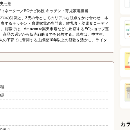
事一覧
ィネーター／ECナビ比較 キッチン・育児家電担当
プロの知識と、3児の母としてのリアルな視点をかけ合わせ「本
提案するキッチン・育児家電の専門家。離乳食・幼児食コーディ
。前職では、Amazonや楽天市場などに出店するECショップ運
し、商品の選定から販売戦略までを経験する。現在は、中学生、
人の子育てに奮闘する主婦歴10年以上の経験を活かし、ライタ
6選
3選
カ
で選ぶ