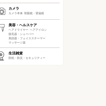
カメラ
カメラ本体
双眼鏡・望遠鏡
美容・ヘルスケア
ヘアドライヤー
ヘアアイロン
脱毛器・シェーバー
美顔器・フェイススチーマー
マッサージ器
ポイント
容量
アタッチメント
大きさ
重
生活雑貨
ワイヤーホイップ
幅34×
ボウルを付属していて食材
防犯・防災・セキュリティー
4.5L+5L
ドゥーフック
奥行15×
4.2
に合わせて使える
平面ビーター
高さ32cm
ワイヤーホイップ
幅36.7×
性が高く同居人やお子さん
6L
ドゥフック
奥行23.9×
6.
がいる家庭におすすめ
ビーター
高さ35cm
ワイヤーホイップ
幅26×
パワフルで高コスパ 
5.5L
ドゥーフック
奥行41×
めての一台におすすめ
平面ビーター
高さ35cm