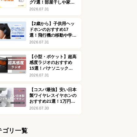
グ7選！部屋干しや家電
の劣化を防ぐ効果も解説
2026.07.31
【2歳から】子供用ヘッ
ドホンのおすすめ17
選！飛行機の移動や学習
に適したモデルを厳選
2026.07.31
【小型・ポケット】超高
感度ラジオのおすすめ
15選！パナソニックや
ソニーの高音質モデルも
2026.07.31
比較
【コスパ最強】安い日本
製ワイヤレスイヤホンの
おすすめ21選！1万円以
下を中心に紹介
2026.07.30
テゴリ一覧