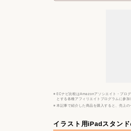
イラスト用iPadスタンドのおすす
まとめ
イラスト用のおすすめ記事
デバイス
関連用品・アクセサリー
ECナビ比較はAmazonアソシエイト・プ
とする各種アフィリエイトプログラムに参加
本記事で紹介した商品を購入すると、売上の
イラスト用iPadスタン