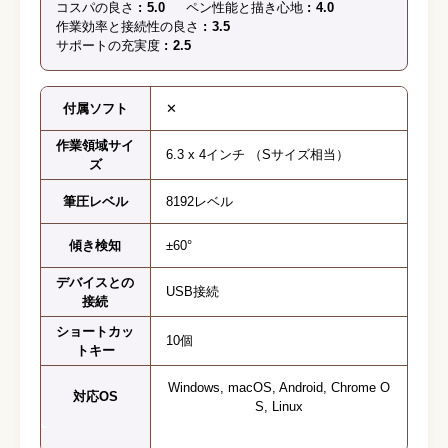
コスパの良さ
5.0
ペン性能と描き心地
4.0
作業効率と接続性の良さ
3.5
サポートの充実度
2.5
付属ソフト
✕
作業領域サイ
6.3 x 4インチ （Sサイズ相当）
ズ
筆圧レベル
8192レベル
傾き検知
±60°
デバイスとの
USB接続
接続
ショートカッ
10個
トキー
Windows, macOS, Android, Chrome O
対応OS
S, Linux