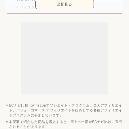
全部見る
サイズを選ぶ
付属しているソフトを含めたコスパで選ぶ
筆圧レベルが大きいモデルがおすすめ
傾き検知機能に注目して選ぶ
初心者向けペンタブの値段相場
3,000円から20,000円が一般的
みんなの予算は？
初心者向けペンタブのおすすめメーカー3選
Wacom
XP-PEN
GAOMON
【1万円以下】初心者向けペンタブのおすすめ8選
ECナビ比較はAmazonアソシエイト・プログラム、楽天アフィリエイ
【1万円以上】初心者向けペンタブのおすすめ3選
ト、バリューコマース アフィリエイトを始めとする各種アフィリエイ
トプログラムに参加しています。
イラスト用のおすすめ記事
本記事で紹介した商品を購入すると、売上の一部がECナビ比較に還元
されることがあります。
デバイス