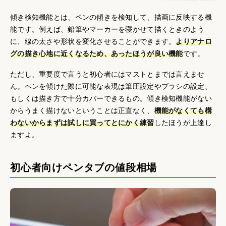
傾き検知機能とは、ペンの傾きを検知して、描画に反映する機
能です。例えば、鉛筆やマーカーを寝かせて描くときのよう
に、線の太さや形状を変化させることができます。
よりアナロ
グの描き心地に近くなるため、あったほうが良い機能
です。
ただし、重要度で言うと初心者にはマストとまでは言えませ
ん。ペンを傾けた際に可能な表現は筆圧設定やブラシの設定、
もしくは描き方で十分カバーできるもの。傾き検知機能がない
からうまく描けないということは正直なく、
機能がなくても構
わないからまずは試しに買ってとにかく練習
したほうが上達し
ますよ。
初心者向けペンタブの値段相場