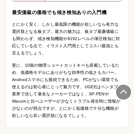
最安価級の価格でも傾き検知ありの入門機
とにかく安く、しかし最低限の機能が欲しいなら有力な
選択肢となる板タブ。最大の魅力は、板タブ最廉価級に
も関わらず、傾き検知機能や8192レベルの筆圧検知に対
応している点で、イラスト入門用としてコスパ最強とも
言えるでしょう。
更に、10個の物理ショートカットキーも搭載しているた
め、低価格モデルにありがちな効率性の低さもカバー。
Androidスマホにも接続できるため、PCがない環境でも
使えるのは初心者にとって魅力です。UGEEはペンタブ
業界で決して著名なメーカーではなく、XP-PENや
Wacomと比べユーザーが少なくトラブル発生時に情報が
少ないのが弱点ですが、とにかく低価格で十分な機能が
欲しいなら良い選択肢になるでしょう。