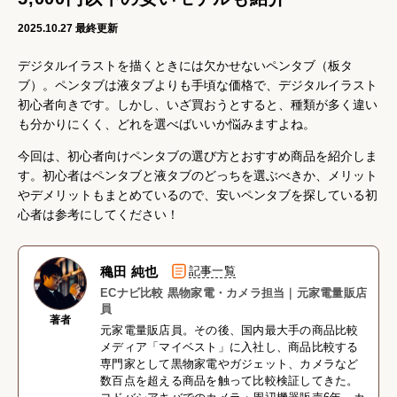
2025.10.27
最終更新
デジタルイラストを描くときには欠かせないペンタブ（板タ
ブ）。ペンタブは液タブよりも手頃な価格で、デジタルイラスト
初心者向きです。しかし、いざ買おうとすると、種類が多く違い
も分かりにくく、どれを選べばいいか悩みますよね。
今回は、初心者向けペンタブの選び方とおすすめ商品を紹介しま
す。初心者はペンタブと液タブのどっちを選ぶべきか、メリット
やデメリットもまとめているので、安いペンタブを探している初
心者は参考にしてください！
穐田 純也
記事一覧
ECナビ比較 黒物家電・カメラ担当｜元家電量販店
員
著者
元家電量販店員。その後、国内最大手の商品比較
メディア「マイベスト」に入社し、商品比較する
専門家として黒物家電やガジェット、カメラなど
数百点を超える商品を触って比較検証してきた。