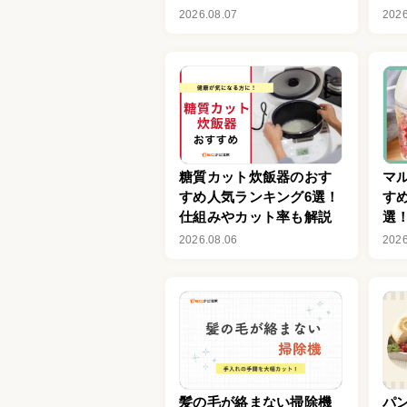
モデルも
10
2026.08.07
2026
糖質カット炊飯器のおす
マ
すめ人気ランキング6選！
す
仕組みやカット率も解説
選
チ
2026.08.06
2026
髪の毛が絡まない掃除機
パ