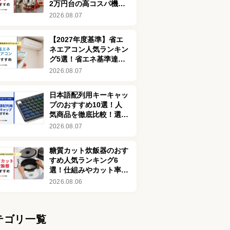
2万円台の高コスパ機や
静音モデルも
2026.08.07
【2027年度基準】省エ
ネエアコン人気ランキン
グ5選！省エネ基準達成
率100％以上を厳選
2026.08.07
日本語配列用キーキャッ
プのおすすめ10選！人
気商品を徹底比較！選び
方も紹介
2026.08.07
糖質カット炊飯器のおす
すめ人気ランキング6
選！仕組みやカット率も
解説
2026.08.06
テゴリ一覧