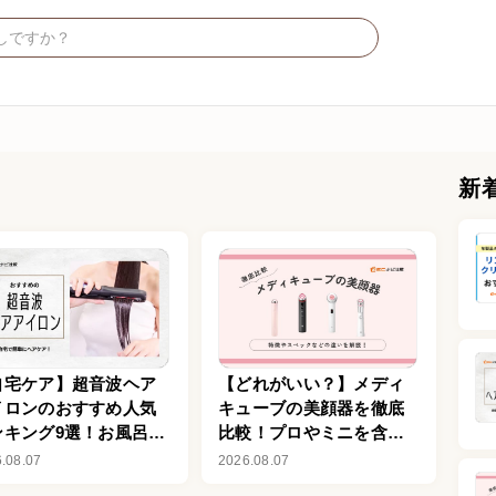
新
自宅ケア】超音波ヘア
【どれがいい？】メディ
イロンのおすすめ人気
キューブの美顔器を徹底
ンキング9選！お風呂で
比較！プロやミニを含め
えてサラサラ髪へ
た7種類の違いを解説
.08.07
2026.08.07