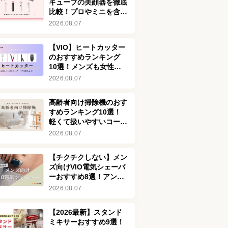
キューブの美顔器を徹底
比較！プロやミニを含め
た7種類の違いを解説
2026.08.07
【VIO】ヒートカッター
のおすすめランキング
10選！メンズも女性も
アンダーヘアを整えよう
2026.08.07
高齢者向け掃除機のおす
すめランキング10選！
軽くて扱いやすいコード
レス式が便利
2026.08.07
【チクチクしない】メン
ズ向けVIO電気シェーバ
ーおすすめ8選！アンダ
ーヘアを清潔に整えよう
2026.08.07
【2026最新】スタンド
ミキサーおすすめ9選！