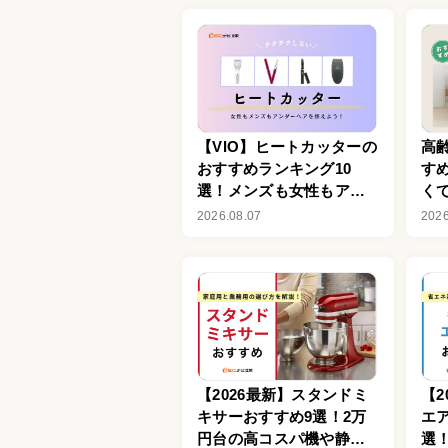
【VIO】ヒートカッターの
高
おすすめランキング10
す
選！メンズも女性もアン
く
ダーヘアを整えよう
ス
2026.08.07
2026
【2026最新】スタンドミ
【2
キサーおすすめ9選！2万
エ
円台の高コスパ機や静音
選