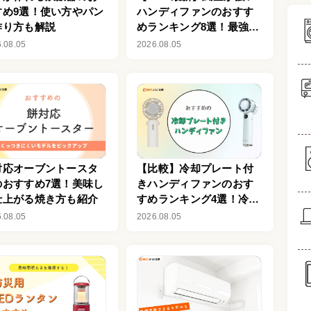
すめ9選！使い方やパン
ハンディファンのおすす
作り方も解説
めランキング8選！最強ク
ラスの強風モデルも
.08.05
2026.08.05
対応オーブントースタ
【比較】冷却プレート付
のおすすめ7選！美味し
きハンディファンのおす
仕上がる焼き方も紹介
すめランキング4選！冷感
最強クラスの体感-25℃も
.08.05
2026.08.05