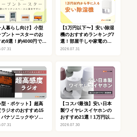
一人暮らし向け】小型
【1万円以下〜】安い除湿
ーブントースターのお
機のおすすめランキング7
め9選！約4000円で買
選！部屋干しや家電の劣
る安い商品も
化を防ぐ効果も解説
.07.31
2026.07.31
小型・ポケット】超高
【コスパ最強】安い日本
度ラジオのおすすめ15
製ワイヤレスイヤホンの
！パナソニックやソニ
おすすめ21選！1万円以下
の高音質モデルも比較
を中心に紹介
.07.31
2026.07.30