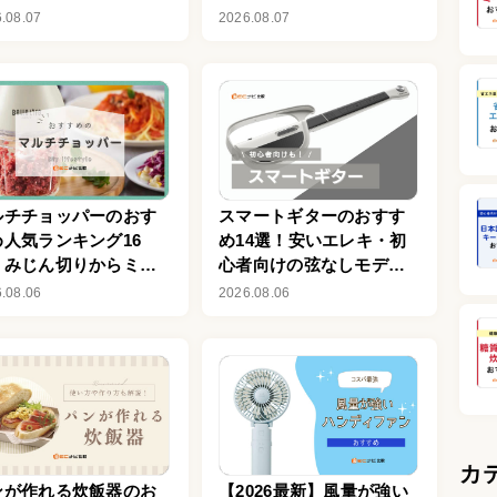
0％以上を厳選
も紹介
.08.07
2026.08.07
ルチチョッパーのおす
スマートギターのおすす
め人気ランキング16
め14選！安いエレキ・初
！みじん切りからミン
心者向けの弦なしモデル
までラクラク時短調理
を紹介！デメリットも解
.08.06
2026.08.06
説
カ
ンが作れる炊飯器のお
【2026最新】風量が強い