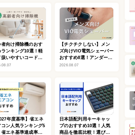
齢者向け掃除機のおす
【チクチクしない】メン
めランキング10選！軽
ズ向けVIO電気シェーバー
て扱いやすいコードレ
おすすめ8選！アンダーヘ
式が便利
アを清潔に整えよう
.08.07
2026.08.07
027年度基準】省エネ
日本語配列用キーキャッ
アコン人気ランキング5
プのおすすめ10選！人気
！省エネ基準達成率
商品を徹底比較！選び方