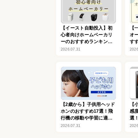
【イースト自動投入】初
【
心者向けホームベーカリ
オ
ーのおすすめランキング
すす
76選！安い商品も
え
2026.07.31
2026
【2歳から】子供用ヘッド
【
ホンのおすすめ17選！飛
感
行機の移動や学習に適し
選
たモデルを厳選
ー
2026.07.31
2026