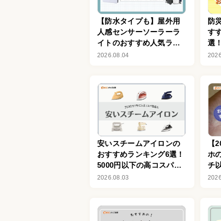
【防水タイプも】屋外用
防
人感センサーソーラーラ
す
イトのおすすめ人気ラン
選
キング8選！おしゃれな商
ゃ
2026.08.04
2026
品も紹介
安いスチームアイロンの
【2
おすすめランキング6選！
ホ
5000円以下の高コスパ商
チ
品を厳選
厳
2026.08.03
2026