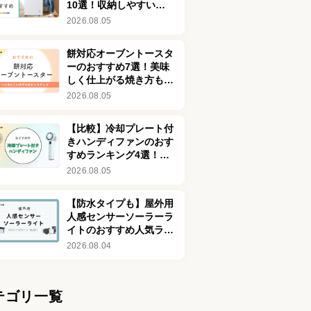
10選！収納しやすいモ
デルも
2026.08.05
餅対応オーブントースタ
ーのおすすめ7選！美味
しく仕上がる焼き方も紹
介
2026.08.05
【比較】冷却プレート付
きハンディファンのおす
すめランキング4選！冷
感最強クラスの体
2026.08.05
感-25℃も
【防水タイプも】屋外用
人感センサーソーラーラ
イトのおすすめ人気ラン
キング8選！おしゃれな
2026.08.04
商品も紹介
テゴリ一覧