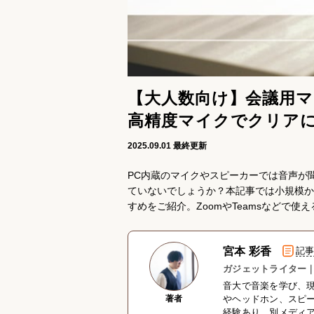
【大人数向け】会議用マ
高精度マイクでクリア
2025.09.01
最終更新
PC内蔵のマイクやスピーカーでは音声が
ていないでしょうか？本記事では小規模か
すめをご紹介。ZoomやTeamsなどで
宮本 彩香
記
ガジェットライター｜
音大で音楽を学び、現
著者
やヘッドホン、スピー
経験あり。別メディ