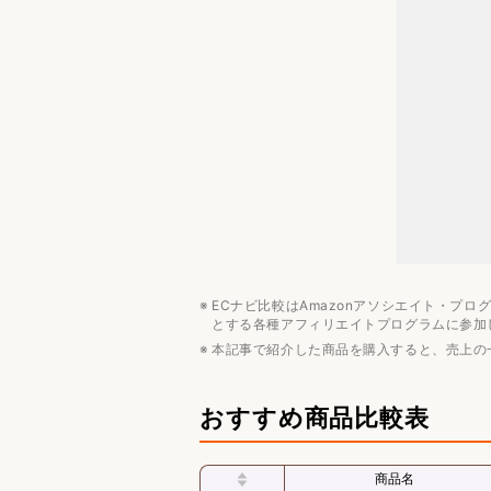
ボタン操作ができるかどうか
機能性で選ぶ
価格相場
6000～20000円
みんなの予算は？
おすすめメーカー
Anker
Jabra
EMEET
ECナビ比較はAmazonアソシエイト・プ
会議用マイクスピーカーのおすすめ
とする各種アフィリエイトプログラムに参加
ビジネス用ガジェットのおすすめ記
本記事で紹介した商品を購入すると、売上の
デスクワーク
会議
おすすめ商品比較表
通勤
商品名