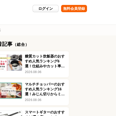
ログイン
無料会員登録
話
着記事
（総合）
糖質カット炊飯器のおす
すめ人気ランキング6
選！仕組みやカット率も
解説
2026.08.06
マルチチョッパーのおす
すめ人気ランキング16
選！みじん切りからミン
チまでラクラク時短調理
2026.08.06
スマートギターのおすす