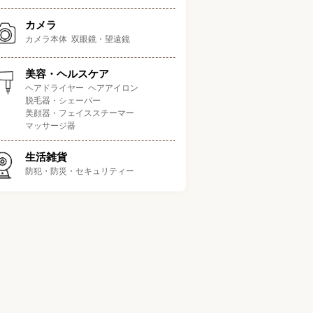
USB、
カメラ
たマイク品質で通話できる
最大2.3ｍ
〇
Bluetooth
カメラ本体
双眼鏡・望遠鏡
美容・ヘルスケア
低価格なのに多機能
4人程度
USB
〇
ヘアドライヤー
ヘアアイロン
脱毛器・シェーバー
美顔器・フェイススチーマー
AIマイクでクリアな音声を
USB、
8人程度
〇
マッサージ器
実現
Bluetooth
生活雑貨
ュースと同じサイズで持ち
USB、
最大2.5m
〇
防犯・防災・セキュリティー
運びやすい
Bluetooth
ホのワイヤレス充電もでき
USB、
最大8m
〇
る
Bluetooth
USB、
きな会議室でも使える
12人程度
Bluetooth、
〇
AUX