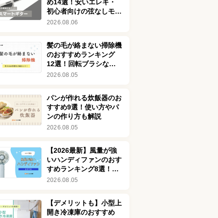
め14選！安いエレキ・
初心者向けの弦なしモデ
ルを紹介！デメリットも
2026.08.06
解説
髪の毛が絡まない掃除機
のおすすめランキング
12選！回転ブラシなし
の商品も
2026.08.05
パンが作れる炊飯器のお
すすめ9選！使い方やパ
ンの作り方も解説
2026.08.05
【2026最新】風量が強
いハンディファンのおす
すめランキング8選！最
強クラスの強風モデルも
2026.08.05
【デメリットも】小型上
開き冷凍庫のおすすめ