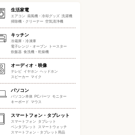
生活家電
エアコン
扇風機・冷却グッズ
洗濯機
掃除機・クリーナー
空気清浄機
キッチン
冷蔵庫・冷凍庫
電子レンジ・オーブン
トースター
炊飯器
食洗機・乾燥機
オーディオ・映像
テレビ
イヤホン
ヘッドホン
スピーカー
マイク
パソコン
パソコン本体
PCパーツ
モニター
キーボード
マウス
スマートフォン・タブレット
スマートフォン
タブレット
ペンタブレット
スマートウォッチ
ポイント
集音範囲
接続方法
ボタン操作の有無
スマートフォン・タブレット用品