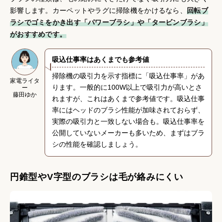
影響します。カーペットやラグに掃除機をかけるなら、
回転ブ
ラシでゴミをかき出す「パワーブラシ」や「タービンブラシ」
がおすすめです。
吸込仕事率はあくまでも参考値
掃除機の吸引力を示す指標に「吸込仕事率」があ
家電ライタ
ります。一般的に100W以上で吸引力が高いとさ
ー
藤田ゆか
れますが、これはあくまで参考値です。吸込仕事
率にはヘッドのブラシ性能が加味されておらず、
実際の吸引力と一致しない場合も。吸込仕事率を
公開していないメーカーも多いため、まずはブラ
シの性能を確認しましょう。
円錐型やV字型のブラシは毛が絡みにくい