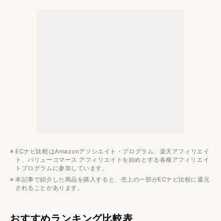
円錐型やV字型のブラシは毛が絡みにくい
スティック型とキャニスター型をチェック
サイクロン式と紙パック式をチェック
2kg前後の軽量モデルなら掃除機が楽ちん
集合住宅には60dB以下の静音モデルがおすすめ
髪の毛が絡まない掃除機のおすすめメーカー4選
マキタ
シャーク
ダイソン
パナソニック
ECナビ比較はAmazonアソシエイト・プログラム、楽天アフィリエイ
髪の毛が絡まない掃除機のおすすめランキング12選
ト、バリューコマース アフィリエイトを始めとする各種アフィリエイ
トプログラムに参加しています。
ブラシのお手入れの頻度は？
本記事で紹介した商品を購入すると、売上の一部がECナビ比較に還元
A.毛が絡みにくい掃除機なら月1回程度が目安
されることがあります。
髪の毛だけでなく、ペットの毛も絡まない？
おすすめランキング比較表
A.イヌやネコの抜け毛も絡まず吸い取れる