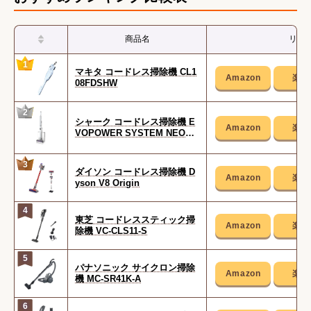
掃除機のおすすめ関連記事
商品名
リン
1
マキタ コードレス掃除機 CL1
08FDSHW
2
シャーク コードレス掃除機 E
VOPOWER SYSTEM NEO+ L
C350JWH
3
ダイソン コードレス掃除機 D
yson V8 Origin
4
東芝 コードレススティック掃
除機 VC-CLS11-S
5
パナソニック サイクロン掃除
機 MC-SR41K-A
6