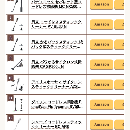
パナソニック セパレート型コ
ードレス掃除機 MC-NX500K-
A
7
日立 コードレススティックク
リーナー PV-BL3J N
8
日立 かるパックスティック 紙
パック式スティッククリーナ
ー PKV-BK3L V
9
日立 パワかるサイクロン式掃
除機 CV-SP300L N
10
アイリスオーヤマ サイクロン
スティッククリーナー AZSCD
-185PM-H
11
ダイソン コードレス掃除機 P
encilVac Fluffycones SV50 F
C AM
12
シャープ コードレススティッ
ククリーナー EC-AR8