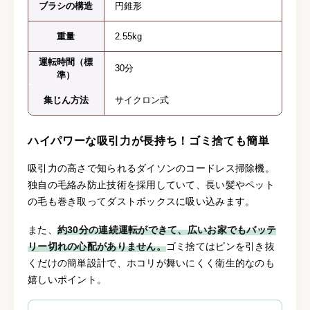
ブラシの構造
円錐形
重量
2.55kg
運転時間（標
30分
準）
集じん方法
サイクロン式
ハイパワーな吸引力が長持ち！ゴミ捨ても簡単
吸引力の高さで知られるダイソンのコードレス掃除機。
独自の毛絡み防止技術を採用していて、長い髪やペット
の毛も巻き取ってダストボックスに吸い込みます。
また、
約30分の連続運転ができて、広いお家でもバッテ
リー切れの心配がありません。
ゴミ捨てはピンを引き抜
くだけの簡単設計で、ホコリが舞いにくく衛生的なのも
嬉しいポイント。