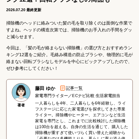
2026.07.20
最終更新
掃除機のヘッドに絡みついた髪の毛を取り除くのは面倒な作業で
すよね。ヘッドの構造次第では、掃除機のお手入れの手間をグッ
と減らせます。
今回は、「髪の毛が絡まらない掃除機」の選び方とおすすめラン
キング12選をご紹介。毛絡み構造の防止ブラシや、物理的に毛が
絡まない回転ブラシなしモデルを中心にピックアップしたので、
ぜひ参考にしてください！
藤田 ゆか
記事一覧
家電専門ライター／ECナビ比較 生活家電担当
一人暮らしを4年、二人暮らしを6年経験し、ライ
著者
フステージに応じた家電選びを探求してきた専業
ライター。掃除機やヒーター、エアコンなど生活
家電を専門とし、これまでに比較検討した掃除機
は100台を超える。自身の生活を通じて、購入した
掃除機が重すぎて使いづらく買い替えた経験から
「必要なのは多機能よりも、暮らしに寄り添う使