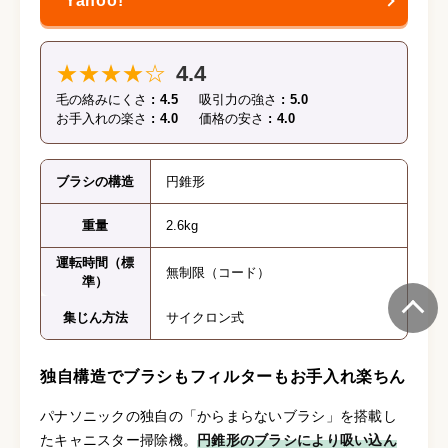
★★★★☆
4.4
毛の絡みにくさ
4.5
吸引力の強さ
5.0
お手入れの楽さ
4.0
価格の安さ
4.0
ブラシの構造
円錐形
重量
2.6kg
運転時間（標
無制限（コード）
準）
集じん方法
サイクロン式
独自構造でブラシもフィルターもお手入れ楽ちん
パナソニックの独自の「からまらないブラシ」を搭載し
たキャニスター掃除機。
円錐形のブラシにより吸い込ん