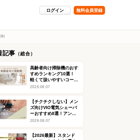
ログイン
無料会員登録
便利
着記事
（総合）
高齢者向け掃除機のおす
すめランキング10選！
軽くて扱いやすいコード
レス式が便利
2026.08.07
【チクチクしない】メン
ズ向けVIO電気シェーバ
ーおすすめ8選！アンダ
ーヘアを清潔に整えよう
2026.08.07
【2026最新】スタンド