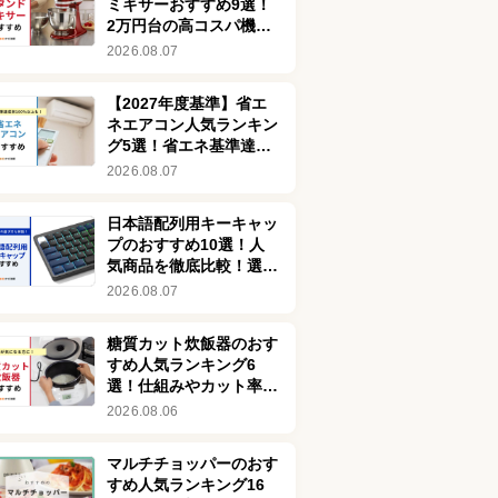
ミキサーおすすめ9選！
2万円台の高コスパ機や
静音モデルも
2026.08.07
【2027年度基準】省エ
ネエアコン人気ランキン
グ5選！省エネ基準達成
率100％以上を厳選
2026.08.07
日本語配列用キーキャッ
プのおすすめ10選！人
気商品を徹底比較！選び
方も紹介
2026.08.07
糖質カット炊飯器のおす
すめ人気ランキング6
選！仕組みやカット率も
解説
2026.08.06
マルチチョッパーのおす
すめ人気ランキング16