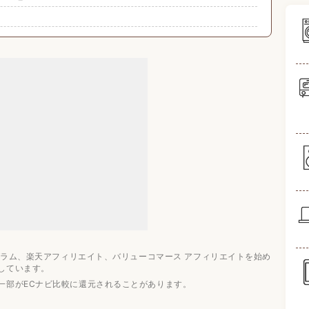
ング10選
でしっかり吸い取れる
理が難しい？
片付けるだけで充電できる
が正解
ログラム、楽天アフィリエイト、バリューコマース アフィリエイトを始め
しています。
一部がECナビ比較に還元されることがあります。