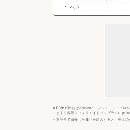
マキタ
パナソニック
アイリスオーヤマ
高齢者向け掃除機のおすすめランキ
軽い掃除機は吸引力が物足りない？
A.「自走式」なら軽い力でも一度
コードレス掃除機はバッテリーの管
A.充電スタンド付きなら掃除機を
どのモードで掃除すればいい？
A.基本は「標準」で絨毯だけ「強」
掃除機のおすすめ関連記事
ECナビ比較はAmazonアソシエイト・プ
とする各種アフィリエイトプログラムに参加
本記事で紹介した商品を購入すると、売上の