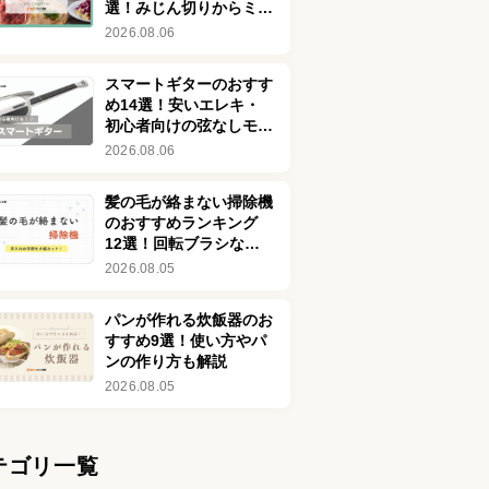
選！みじん切りからミン
チまでラクラク時短調理
2026.08.06
スマートギターのおすす
め14選！安いエレキ・
初心者向けの弦なしモデ
ルを紹介！デメリットも
2026.08.06
解説
髪の毛が絡まない掃除機
のおすすめランキング
12選！回転ブラシなし
の商品も
2026.08.05
パンが作れる炊飯器のお
すすめ9選！使い方やパ
ンの作り方も解説
2026.08.05
テゴリ一覧