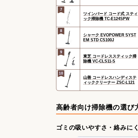
BL2H N
7
ツインバード コード式 スティ
ック掃除機 TC-E124SPW
8
シャーク EVOPOWER SYST
EM STD CS100J
9
東芝 コードレススティック掃
除機 VC-CLS11-S
10
山善 コードレスハンディステ
ィッククリーナー ZSC-L121
高齢者向け掃除機の選び
ゴミの吸いやすさ・絡みに