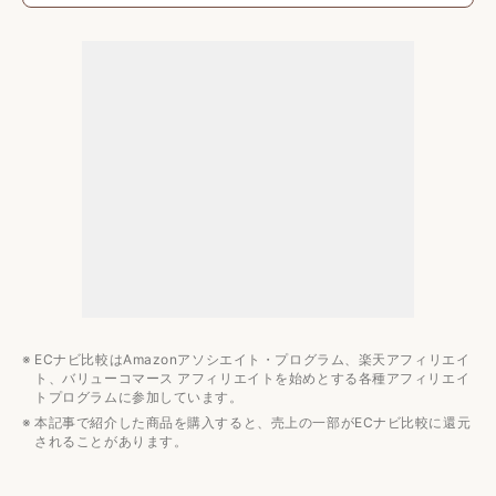
お手入れのしやすさで選ぶならフラットテーブル式
安いオーブンレンジの値段相場
1万5000円〜3万円前後が目安
みんなの安いオーブンレンジの予算は？
安いオーブンレンジのおすすめメーカー3選
アイリスオーヤマ
パナソニック
日立
【2万円以下】安いオーブンレンジのおすすめ4選
【2万〜4万円以下】安いオーブンレンジおすすめ5選
電子レンジ・オーブンレンジの関連記事
ECナビ比較はAmazonアソシエイト・プログラム、楽天アフィリエイ
電子レンジのおすすめ人気ランキング
ト、バリューコマース アフィリエイトを始めとする各種アフィリエイ
トプログラムに参加しています。
オーブンレンジのおすすめ人気ランキング
本記事で紹介した商品を購入すると、売上の一部がECナビ比較に還元
メーカー別おすすめ人気ランキング
されることがあります。