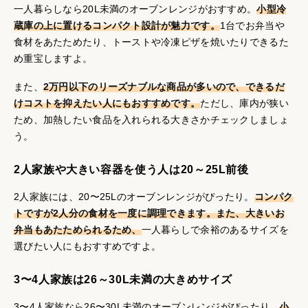
一人暮らしなら20L未満のオーブンレンジがおすすめ。
小型冷
蔵庫の上に置けるコンパクト設計が魅力です。
1台でお弁当や
食材をあたためたり、トーストや冷凍ピザを焼いたりできるた
め重宝しますよ。
また、
2万円以下のリーズナブルな商品が多いので、できるだ
けコストを抑えたい人にもおすすめです。
ただし、庫内が狭い
ため、加熱したい食品を入れられる大きさかチェックしましょ
う。
2人家族や大きい容器を使う人は20～25L前後
2人家族には、20〜25Lのオーブンレンジがぴったり。
コンパク
トですが2人分の食材を一度に調理できます。また、大きいお
弁当もあたためられるため、
一人暮らしで余裕のあるサイズを
選びたい人にもおすすめですよ。
3〜4人家族は26～30L未満の大きめサイズ
3〜4人家族なら26〜30L未満のオーブンレンジがぴったり。
小