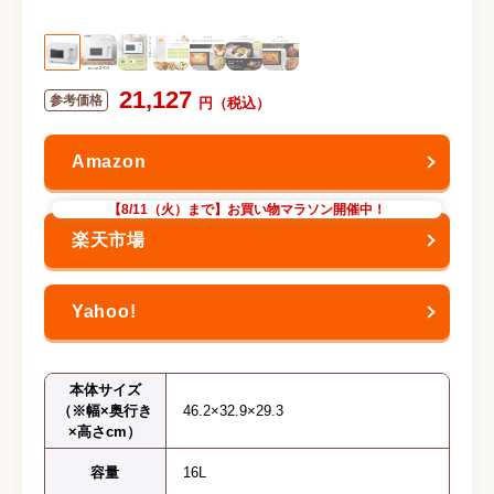
21,127
【8/11（火）まで】お買い物マラソン開催中！
本体サイズ
（※幅×奥行き
46.2×32.9×29.3
×高さcm）
容量
16L