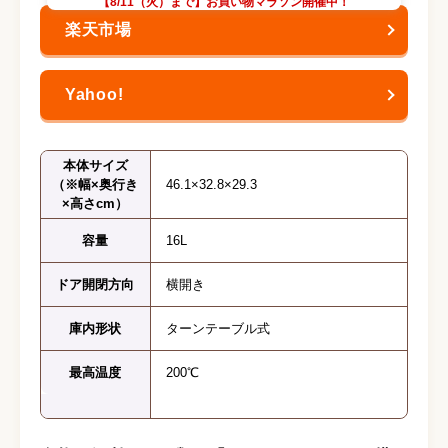
【8/11（火）まで】お買い物マラソン開催中！
本体サイズ
（※幅×奥行き
46.1×32.8×29.3
×高さcm）
容量
16L
ドア開閉方向
横開き
庫内形状
ターンテーブル式
最高温度
200℃