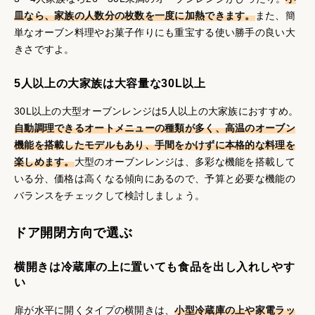
皿なら、家族の人数分の枚数を一度に加熱できます。
また、簡
単なオーブン料理やお菓子作りにも重宝する使い勝手の良い大
きさですよ。
5人以上の大家族は大容量な30L以上
30L以上の大型オーブンレンジは5人以上の大家族におすすめ。
自動調理できるオートメニューの種類が多く、高温のオーブン
機能を搭載したモデルもあり、手間をかけずに本格的な料理を
楽しめます。
大型のオーブンレンジは、多彩な機能を搭載して
いる分、価格は高くなる傾向にあるので、予算と必要な機能の
バランスをチェックして検討しましょう。
ドア開閉方向で選ぶ
横開きは冷蔵庫の上に置いても食品を出し入れしやす
い
扉が水平に開くタイプの横開きは、
小型冷蔵庫の上や家電ラッ