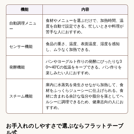
機能
内容
食材やメニューを選ぶだけで、加熱時間、温
自動調理メニュ
度を自動で設定できる。忙しいときや料理が
ー
苦手な人におすすめ。
食品の重さ、温度、表面温度、湿度を感知
センサー機能
し、ムラなく加熱できる。
パンやヨーグルト作りの発酵にぴったりな3
発酵機能
0〜40℃の低温をキープできる。パン作りを
楽しみたい人におすすめ。
庫内に水蒸気を発生させながら加熱して、食
材をふっくらジューシーに仕上げられる。食
スチーム機能
材に含まれる余計な塩分や脂分を落としてヘ
ルシーに調理できるため、健康志向の人にお
すすめ。
お手入れのしやすさで選ぶならフラットテーブ
ル式