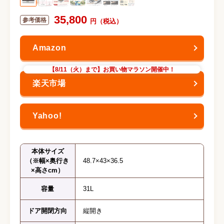
35,800
【8/11（火）まで】お買い物マラソン開催中！
本体サイズ
（※幅×奥行き
48.7×43×36.5
×高さcm）
容量
31L
ドア開閉方向
縦開き