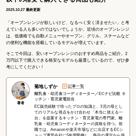
2025.10.27
最終更新
「オーブンレンジが欲しいけど、なるべく安く済ませたい」と考
えている人も多いのではないでしょうか。近頃のオーブンレンジ
は、低価格でも自動メニューやオーブン、グリル、スチームなど
の便利な機能を搭載しているモデルが増えています。
そこで今回は、安いオーブンレンジのおすすめ商品をご紹介。2
万円以下で購入できる格安なモデルも厳選しているので、ぜひ参
考にしてください！
菊地しずか
記事一覧
離乳食・幼児食コーディネーター／ECナビ比較 キ
ッチン・育児家電担当
著者
EC販売経験で培ったプロの知識と、3児の母とし
てのリアルな視点をかけ合わせ「本当に使える一
台」を提案するキッチン・育児家電の専門家。離
乳食・幼児食コーディネーターの資格を持つ。前
職では、Amazonや楽天市場などに出店するECシ
ョップ運営会社に5年間勤務し、商品の選定から販