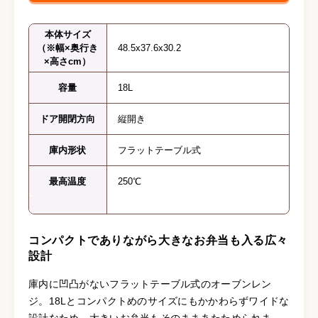
本体サイズ
（※幅×奥行き
48.5x37.6x30.2
×高さcm）
容量
18L
ドア開閉方向
縦開き
庫内形状
フラットテーブル式
最高温度
250℃
コンパクトでありながら大きなお弁当も入る広々
設計
庫内に凹凸がないフラットテーブル式のオーブンレン
ジ。18Lとコンパクトめのサイズにもかかわらずワイドな
設計なため、大きいお弁当もそのままあたためられま