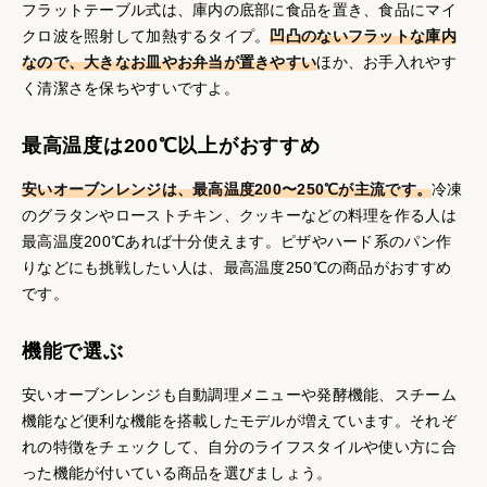
フラットテーブル式は、庫内の底部に食品を置き、食品にマイ
クロ波を照射して加熱するタイプ。
凹凸のないフラットな庫内
なので、大きなお皿やお弁当が置きやすい
ほか、お手入れやす
く清潔さを保ちやすいですよ。
最高温度は200℃以上がおすすめ
安いオーブンレンジは、最高温度200〜250℃が主流です。
冷凍
のグラタンやローストチキン、クッキーなどの料理を作る人は
最高温度200℃あれば十分使えます。ピザやハード系のパン作
りなどにも挑戦したい人は、最高温度250℃の商品がおすすめ
です。
機能で選ぶ
安いオーブンレンジも自動調理メニューや発酵機能、スチーム
機能など便利な機能を搭載したモデルが増えています。それぞ
れの特徴をチェックして、自分のライフスタイルや使い方に合
った機能が付いている商品を選びましょう。