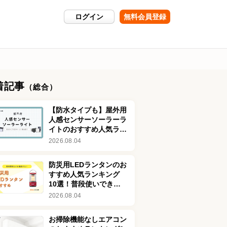
ログイン
無料会員登録
着記事
（総合）
【防水タイプも】屋外用
人感センサーソーラーラ
イトのおすすめ人気ラン
キング8選！おしゃれな
2026.08.04
商品も紹介
防災用LEDランタンのお
すすめ人気ランキング
10選！普段使いできる
おしゃれな商品も
2026.08.04
お掃除機能なしエアコン