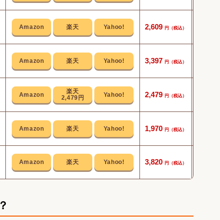
最大計量
2,609
HOLD
3,397
スピー
2,479
2,479円
コンパ
1,970
本体は
3,820
？