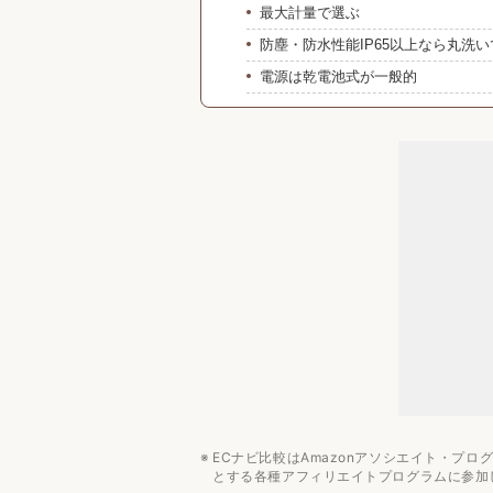
最大計量で選ぶ
防塵・防水性能IP65以上なら丸洗
電源は乾電池式が一般的
便利な機能で選ぶ
タニタのキッチンスケールの値段相
2000〜4000円で購入できる
みんなの予算は？
タニタのキッチンスケールのおすす
パン・お菓子作り向けキッチン家電
ECナビ比較はAmazonアソシエイト・プ
とする各種アフィリエイトプログラムに参加