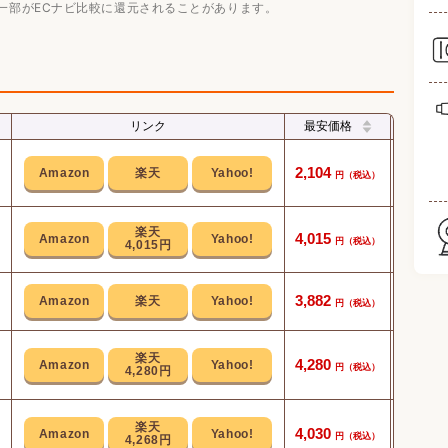
一部がECナビ比較に還元されることがあります。
リンク
最安価格
水や牛
2,104
最大計量
4,015
4,015円
ー
防水仕
3,882
「
4,280
4,280円
機能
ディス
4,030
4,268円