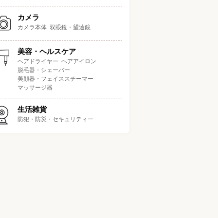
カメラ
カメラ本体
双眼鏡・望遠鏡
美容・ヘルスケア
ポイント
ヘアドライヤー
ヘアアイロン
最大計量値
最小表示
電池の種類
防水
脱毛器・シェーバー
美顔器・フェイススチーマー
乳を量るのに便利なmlモ
2kg
0.1g
単4電池
×
マッサージ器
ード搭載
生活雑貨
値3kgでホームベーカリ
3kg
0.1g
単3電池
×
防犯・防災・セキュリティー
を使う方にぴったり
様で丸ごと洗えるからい
2kg
1g
単3電池
〇
つも清潔
すぐ0」「すぐピタ」
3kg
0.1g
単3電池
×
でパパッと計量できる
プレイの表示文字が大き
2kg
0.1g
単4電池
〇
く見やすい