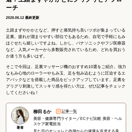
ーチ
2026.06.12
最終更新
土踏まずやかかとなど、押すと痛気持ち良いツボが集まっている
足裏。疲れが溜まりやすい部位でもあるため、自宅で手軽にもみ
ほぐせたら嬉しいですよね。しかし、パナソニックやフジ医療器
など、人気メーカーから多数販売されているため、どれを買おう
か迷う方も多いはず。
そこで今回は、足裏マッサージ機のおすすめ10選をご紹介。強力
なもみ心地のローラーやもみ玉、足を包み込むように圧迫するエ
アバックなどを搭載した商品をピックアップしています。足裏を
グリグリ刺激してスッキリ感を得たい方は、ぜひ記事をチェック
してくださいね！
柳田るか
記事一覧
美容・健康専門ライター／ECナビ比較 美容・ヘル
スケア家電担当
著者
見た目のオシャレと内側からの健康を追求する美