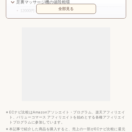
足裏マッサージ機の値段相場
全部見る
12000円～45000円と高めの価格で販売
みんなの予算は？
足裏マッサージ機のおすすめメーカー3選
アテックス
フジ医療器
パナソニック
足裏マッサージ機のおすすめ10選
まとめ
マッサージ器のおすすめ記事
ECナビ比較はAmazonアソシエイト・プログラム、楽天アフィリエイ
ト、バリューコマース アフィリエイトを始めとする各種アフィリエイ
トプログラムに参加しています。
本記事で紹介した商品を購入すると、売上の一部がECナビ比較に還元