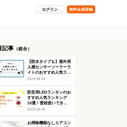
ログイン
無料会員登録
着記事
（総合）
【防水タイプも】屋外用
人感センサーソーラーラ
イトのおすすめ人気ラン
キング8選！おしゃれな
2026.08.04
商品も紹介
防災用LEDランタンのお
すすめ人気ランキング
10選！普段使いできる
おしゃれな商品も
2026.08.04
お掃除機能なしエアコン