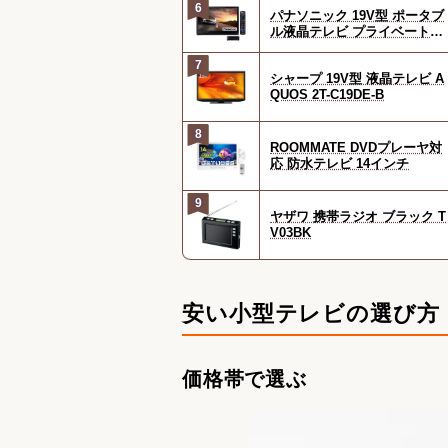
6
パナソニック 19V型 ポータブ
ル液晶テレビ プライベート・
ビエラ ブラック UN-19F10-K
7
シャープ 19V型 液晶テレビ A
QUOS 2T-C19DE-B
8
ROOMMATE DVDプレーヤ対
応 防水テレビ 14インチ
9
ヤザワ 携帯ラジオ ブラック T
V03BK
安い小型テレビの選び方
価格帯で選ぶ