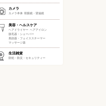
カメラ
カメラ本体
双眼鏡・望遠鏡
価格の安さ
映像の美しさ
音質の高さ
機能
ポイント
美容・ヘルスケア
ヘアドライヤー
ヘアアイロン
ート機能も搭載！画質・
3.5
5.0
5.0
5.
脱毛器・シェーバー
/5.0
/5.0
/5.0
ともに文句なしのテレビ
美顔器・フェイススチーマー
マッサージ器
Google 
4.5
4.5
4.0
5.
/5.0
/5.0
/5.0
載でお家時間が楽しくなる
生活雑貨
防犯・防災・セキュリティー
時間に見たい番組が被って
3.5
4.5
4.5
5.
/5.0
/5.0
/5.0
も安心
ブ映像や映画を臨場感たっ
3.5
5.0
5.0
4.
/5.0
/5.0
/5.0
ぷりで楽しめる
家、車、
4.5
4.0
4.0
4.
ドアで使える3WAY電源モ
/5.0
/5.0
/5.0
デル