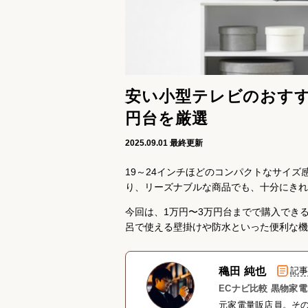
安い小型テレビのおすす
円台を厳選
2025.09.01
最終更新
19～24インチほどのコンパクトなサイ
り、リーズナブルな商品でも、十分にきれ
今回は、1万円〜3万円台までで購入でき
呂で使える壁掛けや防水といった便利な機
穐田 純也
記
ECナビ比較 黒物家
元家電量販店員。そ