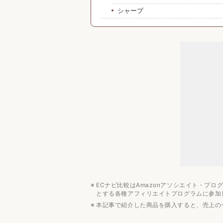
シャープ
安い小型テレビのおすすめ人気ラン
まとめ
テレビのおすすめ記事
周辺機器
ECナビ比較はAmazonアソシエイト・プ
とする各種アフィリエイトプログラムに参加
本記事で紹介した商品を購入すると、売上の