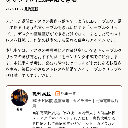
2025.11.27
最終更新
ふとした瞬間にデスクの裏側へ落ちてしまうUSBケーブルや、足
元で絡まりあう充電ケーブルをきれいにする「ケーブルクリッ
プ」。デスクの整理整頓ができるだけでなく、ふとした時のスト
レスを軽減し、作業の効率化すら図れる便利なアイテムです。
本記事では、デスクの整理整頓と作業効率化ができるケーブルク
リップの選び方とおすすめ商品をランキング形式でご紹介しま
す。本記事を参考に、必要な瞬間にケーブルが手元にある快適さ
を生み、毎日の小さなストレスを解消できるケーブルクリップを
ぜひ試してみてください。
穐田 純也
記事一覧
ECナビ比較 黒物家電・カメラ担当｜元家電量販店
員
著者
元家電量販店員。その後、国内最大手の商品比較
メディア「マイベスト」に入社し、商品比較する
専門家として黒物家電やガジェット、カメラなど