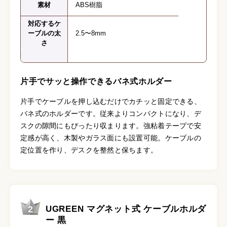
素材
ABS樹脂
対応するケ
ーブルの太
2.5〜8mm
さ
片手でサッと操作できるバネ式ホルダー
片手でケーブルを押し込むだけでカチッと固定できる、
バネ式のホルダーです。従来よりコンパクトになり、デ
スクの隙間にもぴったり収まります。強粘着テープで安
定感が高く、木製やガラス面にも設置可能。ケーブルの
定位置を作り、デスクを整然と保ちます。
2
UGREEN マグネット式 ケーブルホルダ
ー 黒