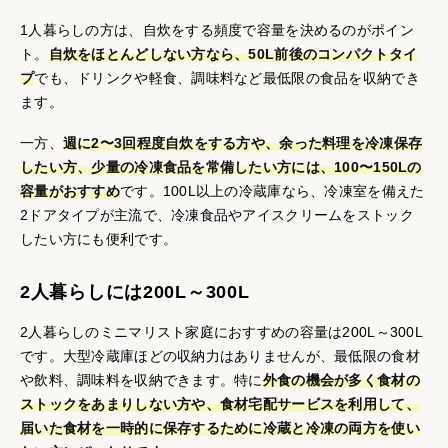
1人暮らしの方は、自炊をする頻度で容量を決めるのがポイン
ト。
自炊をほとんどしない方なら、50L前後のコンパクトタイ
プ
でも、ドリンクや軽食、調味料など最低限の食品を収納でき
ます。
一方、
週に2〜3回程度自炊をする方や、余った料理を冷凍保存
したい方、少量の冷凍食品を常備したい方には、100〜150Lの
容量がおすすめ
です。100L以上の冷蔵庫なら、冷凍室を備えた
2ドアタイプが主流で、冷凍食品やアイスクリームをストック
したい方にも便利です。
2人暮らしには200L～300L
2人暮らしのミニマリスト家庭におすすめの容量は200L～300L
です。大型冷蔵庫ほどの収納力はありませんが、最低限の食材
や飲料、調味料を収納できます。特に
外食の機会が多く食材の
ストックをあまりしない方や、食材宅配サービスを利用して、
届いた食材を一時的に保存するために冷蔵と冷凍の両方を使い