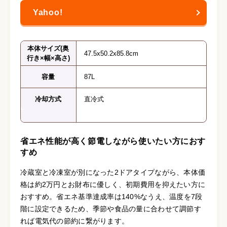
本体サイズ(奥
47.5x50.2x85.8cm
行き×幅×高さ)
容量
87L
冷却方式
直冷式
省エネ性能が高く節電しながら使いたい方におす
すめ
冷蔵室と冷凍室が別になった2ドアタイプながら、本体価
格は約2万円とお財布に優しく、初期費用を抑えたい方に
おすすめ。省エネ基準達成率は140%なうえ、温度を7段
階に設定できるため、季節や食品の量に合わせて調節す
れば電気代の節約に繋がります。