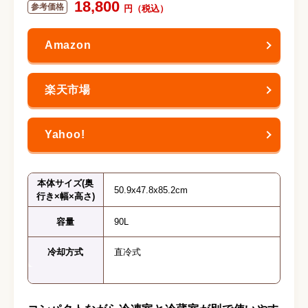
18,800
本体サイズ(奥
50.9x47.8x85.2cm
行き×幅×高さ)
容量
90L
冷却方式
直冷式