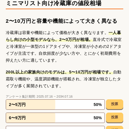
ミニマリスト向け冷蔵庫の値段相場
2〜10万円と容量や機能によって大きく異なる
冷蔵庫は容量や機能によって価格が大きく異なります。
一人暮
らし向けの小型モデルなら、2〜3万円が相場。
直冷式で冷蔵室
と冷凍室が一体型の1ドアタイプや、冷凍室が小さめの2ドアタ
イプが主流です。自炊頻度が少ない方や、とにかく初期費用を
抑えたい方に適しています。
200L以上の家族向けのモデルは、5〜10万円が相場です。
自動
霜取り機能や、温度調節機能が搭載され、冷凍室が独立したタ
イプが多く展開されています。
アンケート集計期間:
2025.07.16
~
2034.07.16
投票
2〜5万円
50
%
投票
6〜9万円
50
%