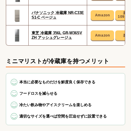
パナソニック 冷蔵庫 NR-C33E
109,8
S1-C ベージュ
東芝 冷蔵庫 356L GR-W36SV
ZH アッシュグレージュ
ミニマリストが冷蔵庫を持つメリット
本当に必要なものだけを鮮度良く保存できる
フードロスを減らせる
冷たい飲み物やアイスクリームを楽しめる
適切なサイズを選べば空間を圧迫せずに設置できる