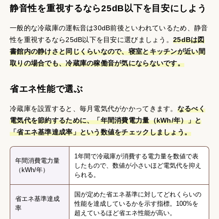
静音性を重視するなら25dB以下を目安にしよう
一般的な冷蔵庫の運転音は30dB前後といわれているため、静音
性を重視するなら25dB以下を目安に選びましょう。
25dBは図
書館内の静けさと同じくらいなので、寝室とキッチンが近い間
取りの場合でも、冷蔵庫の稼働音が気にならないです。
省エネ性能で選ぶ
冷蔵庫を設置すると、毎月電気代がかかってきます。
なるべく
電気代を節約するために、「年間消費電力量（kWh/年）」と
「省エネ基準達成率」という数値をチェックしましょう。
1年間で冷蔵庫が消費する電力量を数値で表
年間消費電力量
したもので、数値が小さいほど電気代を抑え
（kWh/年）
られる。
国が定めた省エネ基準に対してどれくらいの
省エネ基準達成
性能を達成しているかを示す指標。100%を
率
超えているほど省エネ性能が高い。