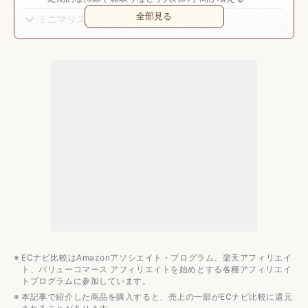
全部見る
ミニマリスト向け冷蔵庫の選び方
人数に合わせて容量で選ぶ
1人暮らしは150L未満
2人暮らしには200L～300L
3〜4人暮らしには300L〜450L
冷凍室の有無で選ぶ
冷却方式で選ぶ
静音性を重視するなら25dB以下を目安にしよう
省エネ性能で選ぶ
付加機能は本当に必要かを見極める
ミニマリスト向け冷蔵庫の値段相場
2〜10万円と容量や機能によって大きく異なる
ECナビ比較はAmazonアソシエイト・プログラム、楽天アフィリエイ
ミニマリスト向け冷蔵庫のおすすめメーカー3選
ト、バリューコマース アフィリエイトを始めとする各種アフィリエイ
トプログラムに参加しています。
コンフィー
本記事で紹介した商品を購入すると、売上の一部がECナビ比較に還元
アイリスオーヤマ