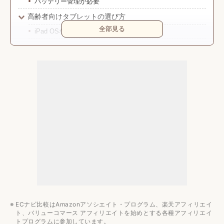
バッテリー管理が必要
高齢者向けタブレットの選び方
全部見る
iPad OSなら使いやすい
安さ重視ならAndroidタブレットをチェック
高い性能は必要ない
10〜11インチの画面サイズは視認性が高い
300g前後の重さなら片手で持ちやすい
家で使うならWI-Fiモデルがおすすめ
高齢者向けタブレットの値段相場
安いモデルの相場は2万〜4万円
6万円以上の予算ならiPadが購入できる
高齢者向けタブレットのおすすめメーカー3選
Apple
Amazon
ECナビ比較はAmazonアソシエイト・プログラム、楽天アフィリエイ
Xiaomi
ト、バリューコマース アフィリエイトを始めとする各種アフィリエイ
トプログラムに参加しています。
高齢者向けタブレットのおすすめ10選