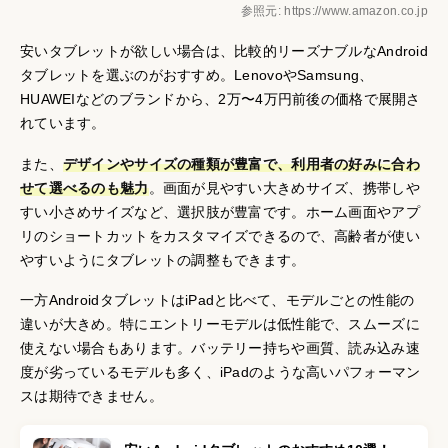
参照元: https://www.amazon.co.jp
安いタブレットが欲しい場合は、比較的リーズナブルなAndroid
タブレットを選ぶのがおすすめ。LenovoやSamsung、
HUAWEIなどのブランドから、2万〜4万円前後の価格で展開さ
れています。
また、
デザインやサイズの種類が豊富で、利用者の好みに合わ
せて選べるのも魅力
。画面が見やすい大きめサイズ、携帯しや
すい小さめサイズなど、選択肢が豊富です。ホーム画面やアプ
リのショートカットをカスタマイズできるので、高齢者が使い
やすいようにタブレットの調整もできます。
一方AndroidタブレットはiPadと比べて、モデルごとの性能の
違いが大きめ。特にエントリーモデルは低性能で、スムーズに
使えない場合もあります。バッテリー持ちや画質、読み込み速
度が劣っているモデルも多く、iPadのような高いパフォーマン
スは期待できません。