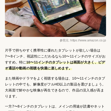
参照元: https://www.amazon.co.jp
片手で持ちやすく携帯性に優れたタブレットが欲しい場合は
7〜8インチ、視認性にこだわるなら10〜11インチのサイズがお
すすめ。特に
10〜11インチのタブレットは画面が大きく、ビデ
オ通話や動画の視聴を快適に楽しめます。
また映画やドラマをよく視聴する場合は、10〜11インチのタブ
レットの中でも、解像度がフルHD以上の製品を選びましょう。
大画面で鮮やかな映像が再生できるので、作品の没入感が高ま
ります。
一方7〜8インチのタブレットは、メインの用途が読書やネット