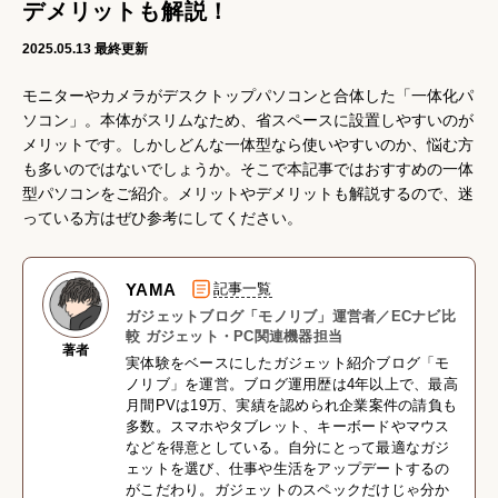
デメリットも解説！
2025.05.13
最終更新
モニターやカメラがデスクトップパソコンと合体した「一体化パ
ソコン」。本体がスリムなため、省スペースに設置しやすいのが
メリットです。しかしどんな一体型なら使いやすいのか、悩む方
も多いのではないでしょうか。そこで本記事ではおすすめの一体
型パソコンをご紹介。メリットやデメリットも解説するので、迷
っている方はぜひ参考にしてください。
YAMA
記事一覧
ガジェットブログ「モノリブ」運営者／ECナビ比
較 ガジェット・PC関連機器担当
著者
実体験をベースにしたガジェット紹介ブログ「モ
ノリブ」を運営。ブログ運用歴は4年以上で、最高
月間PVは19万、実績を認められ企業案件の請負も
多数。スマホやタブレット、キーボードやマウス
などを得意としている。自分にとって最適なガジ
ェットを選び、仕事や生活をアップデートするの
がこだわり。ガジェットのスペックだけじゃ分か