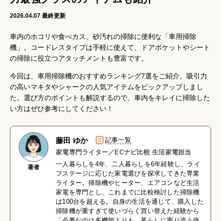
2026.04.07
最終更新
車内のホコリや食べカス、砂汚れの掃除に便利な「車用掃除
機」。コードレスタイプは手軽に使えて、ドアポケットやシート
の掃除に役立つアタッチメントも豊富です。
今回は、車用掃除機のおすすめランキング7選をご紹介。吸引力
の高いマキタやシャークの人気アイテムをピックアップしまし
た。選び方のポイントも解説するので、車内をキレイに掃除した
い方はぜひ参考にしてください！
藤田 ゆか
記事一覧
家電専門ライター／ECナビ比較 生活家電担当
一人暮らしを4年、二人暮らしを6年経験し、ライ
著者
フステージに応じた家電選びを探求してきた専業
ライター。掃除機やヒーター、エアコンなど生活
家電を専門とし、これまでに比較検討した掃除機
は100台を超える。自身の生活を通じて、購入した
掃除機が重すぎて使いづらく買い替えた経験から
「必要なのは多機能よりも、暮らしに寄り添う使