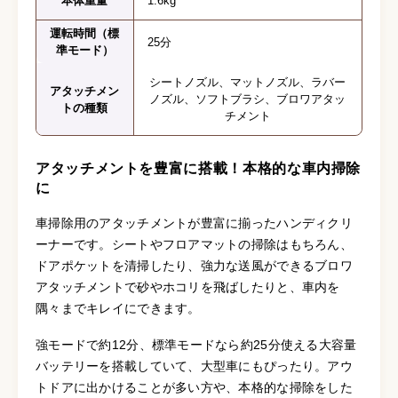
本体重量
1.6kg
運転時間（標
25分
準モード）
シートノズル、マットノズル、ラバー
アタッチメン
ノズル、ソフトブラシ、ブロワアタッ
トの種類
チメント
アタッチメントを豊富に搭載！本格的な車内掃除
に
車掃除用のアタッチメントが豊富に揃ったハンディクリ
ーナーです。シートやフロアマットの掃除はもちろん、
ドアポケットを清掃したり、強力な送風ができるブロワ
アタッチメントで砂やホコリを飛ばしたりと、車内を
隅々までキレイにできます。
強モードで約12分、標準モードなら約25分使える大容量
バッテリーを搭載していて、大型車にもぴったり。アウ
トドアに出かけることが多い方や、本格的な掃除をした