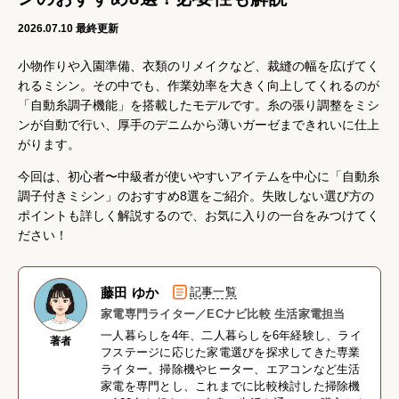
2026.07.10
最終更新
小物作りや入園準備、衣類のリメイクなど、裁縫の幅を広げてく
れるミシン。その中でも、作業効率を大きく向上してくれるのが
「自動糸調子機能」を搭載したモデルです。糸の張り調整をミシ
ンが自動で行い、厚手のデニムから薄いガーゼまできれいに仕上
がります。
今回は、初心者〜中級者が使いやすいアイテムを中心に「自動糸
調子付きミシン」のおすすめ8選をご紹介。失敗しない選び方の
ポイントも詳しく解説するので、お気に入りの一台をみつけてく
ださい！
藤田 ゆか
記事一覧
家電専門ライター／ECナビ比較 生活家電担当
一人暮らしを4年、二人暮らしを6年経験し、ライ
著者
フステージに応じた家電選びを探求してきた専業
ライター。掃除機やヒーター、エアコンなど生活
家電を専門とし、これまでに比較検討した掃除機