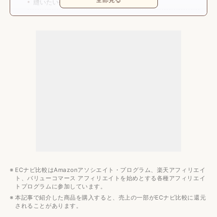
縫いたい生地の厚さに合ったパワーが大事
サポート機能があると操作が簡単
用途に合わせて大事なポイントをチェック
自動糸調子付きミシンの値段相場
上下の糸調子を調整できるミシンは3〜4万円台
みんなの予算は？
自動糸調子付きミシンのおすすめメーカー3選
ジューキ（JUKI）
ジャノメ（JANOME）
アックスヤマザキ（AXE YAMAZAKI）
自動糸調子付きミシンのおすすめ8選
ミシンのおすすめ関連記事
ECナビ比較はAmazonアソシエイト・プログラム、楽天アフィリエイ
ト、バリューコマース アフィリエイトを始めとする各種アフィリエイ
トプログラムに参加しています。
本記事で紹介した商品を購入すると、売上の一部がECナビ比較に還元
されることがあります。