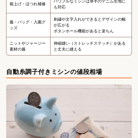
パワフルなミシンは厚手のデニム生地に
裾上げ・ほつれ補修
も対応
刺繍や文字入れができるとデザインの幅
服・バッグ・入園グ
が広がる
ッズ
ボタンホール機能があると楽ちん
ニットやジャージー
伸縮縫い（ストレッチステッチ）がある
素材の服
と丈夫に縫える
自動糸調子付きミシンの値段相場