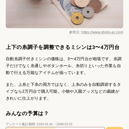
参照元:
https://www.photo-ac.com
上下の糸調子を調整できるミシンは3〜4万円台
自動糸調子付きミシンの価格は、3〜4万円台が相場です。糸調
子だけでなく糸通しやボタンホール、糸切りといった作業も自
動で行える万能なアイテムが揃っています。
また、上糸と下糸の両方ではなく、上糸のみを自動調節するタ
イプなら2万円台で購入可能。小物や入園グッズなどの裁縫が
きれいに仕上がります。
みんなの予算は？
アンケート集計期間:
2024.01.01
~
2044.02.01