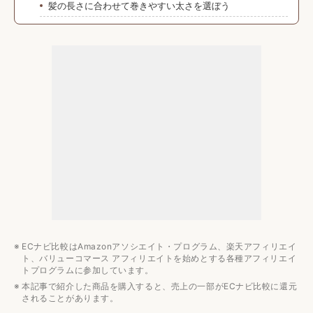
髪の長さに合わせて巻きやすい太さを選ぼう
プレートの種類や特徴もチェックしよう
機能性が充実していれば快適にスタイリングできる
海外対応製品なら旅行先でも使える
クレイツのコテの値段相場
5000円〜25000円で購入できる
みんなの予算は？
クレイツのコテのおすすめ人気ランキング9選
【初心者向け】クレイツのコテを使った髪の巻き方
まとめ
ヘアアイロンのおすすめ記事
ストレートヘアアイロン
ECナビ比較はAmazonアソシエイト・プログラム、楽天アフィリエイ
カールアイロン
ト、バリューコマース アフィリエイトを始めとする各種アフィリエイ
トプログラムに参加しています。
【用途・ブランド別】ヘアアイロン
本記事で紹介した商品を購入すると、売上の一部がECナビ比較に還元
されることがあります。