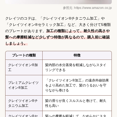
参照元: https://www.amazon.co.jp
クレイツのコテは、「クレイツイオン®チタニウム加工」や
「クレイツイオン®セラミック加工」など、大きく分けて5種類
のプレートがあります。
加工の種類によって、耐久性の高さや
髪への摩擦軽減など少しずつ特徴が異なるので、購入前に確認
しましょう。
プレートの種類
特徴
クレイツイオン®加
髪内部の水分蒸発を軽減しながらスタイ
工
リングできる
「クレイツイオン®加工」の遠赤外線効果
プレミアムクレイツ
をより高めた加工で、髪のうるおいを守
イオン®加工
りながら巻ける
クレイツイオン®チ
髪の滑りが良くスルスルと巻けて、耐久
タニウム加工
性も高い
クレイツイオン®セ
髪への摩擦を軽減して、なめらかにスタ