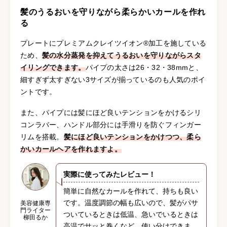
髪のうるおいを守りながら柔らかいカールを作れ
る
プレートにプレミアムクレイツイオン®加工を施している
ため、
髪の水分蒸発を抑えてうるおいを守りながらスタ
イリングできます。
パイプの太さは26・32・38mmと、
細すぎず太すぎない3サイズが揃っているのも人気のポイ
ントです。
また、パイプには髪にほど良いテンションをかけるシリ
コンラバー、ハンドル部分には手滑りを防ぐフィンガー
リムを搭載。
髪にほど良いテンションをかけつつ、柔ら
かいカールヘアを作れますよ。
実際に使ってみたレビュー！
簡単に自然なカールを作れて、持ちも良い
です。温度調節の幅も広いので、髪がパサ
美容健康専
門ライター
ついているときは低温、急いでいるときは
柳田るか
高温でサッと巻くなど、使い分けできま