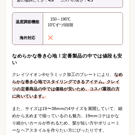
髪の傷みにくさ
4.0
コスパの良さ
4.5
150～190℃
温度調節機能
10℃ずつ5段階
海外対応
なめらかな巻き心地！定番製品の中では値段も安
い
クレイツイオン®セラミック加工のプレートにより、
なめ
らかな巻き心地でスタイリングできるアイテム。クレイ
ツの定番商品の中では価格が安いため、コスパ重視の方
に向いています。
また、サイズは19〜38mmの4サイズを展開していて、細
めから太めまで揃っているのも魅力。19mmコテはかな
り細かいカールが作れるため、髪が短い方やボリューミ
ーなヘアスタイルを作りたい方にぴったりです。