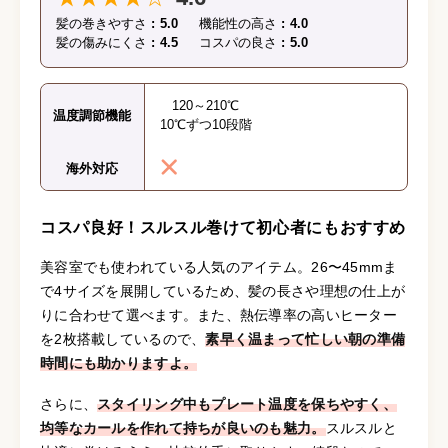
髪の巻きやすさ
5.0
機能性の高さ
4.0
髪の傷みにくさ
4.5
コスパの良さ
5.0
120～210℃
温度調節機能
10℃ずつ10段階
海外対応
コスパ良好！スルスル巻けて初心者にもおすすめ
美容室でも使われている人気のアイテム。26〜45mmま
で4サイズを展開しているため、髪の長さや理想の仕上が
りに合わせて選べます。また、熱伝導率の高いヒーター
を2枚搭載しているので、
素早く温まって忙しい朝の準備
時間にも助かりますよ。
さらに、
スタイリング中もプレート温度を保ちやすく、
均等なカールを作れて持ちが良いのも魅力。
スルスルと