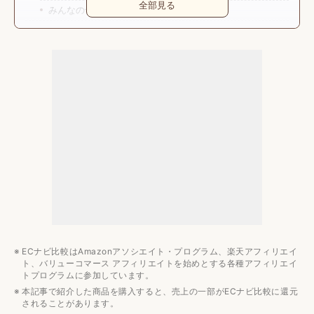
全部見る
みんなの予算は？
ボブ向けコテのおすすめブランド3選
リファ
バイオプログラミング
クレイツ
ボブにおすすめのコテ10選
初心者でもできる！ボブにおすすめの巻き方
1.髪全体をブラッシングして上下左右4等分にする
2.下の段から毛先を外ハネにする
3.上の段も毛先を外ハネにする
4.表面の毛束を取ってMIX巻きにする
5.髪全体を軽くほぐして完成
ECナビ比較はAmazonアソシエイト・プログラム、楽天アフィリエイ
まとめ
ト、バリューコマース アフィリエイトを始めとする各種アフィリエイ
トプログラムに参加しています。
ヘアアイロンのおすすめ記事
本記事で紹介した商品を購入すると、売上の一部がECナビ比較に還元
ストレートヘアアイロン
されることがあります。