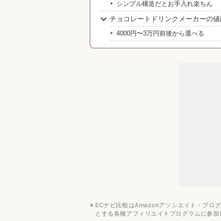
シンプル構造だとお手入れ楽ちん
チョコレートドリンクメーカーの値
4000円〜3万円前後から選べる
みんなの予算は？
チョコレートドリンクメーカーのお
パン・お菓子作り向けキッチン家電
ECナビ比較はAmazonアソシエイト・プ
とする各種アフィリエイトプログラムに参加