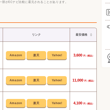
一部がECナビ比較に還元されることがあります。
リンク
最安価格
明治
3,600
その
11,000
ドリ
4,100