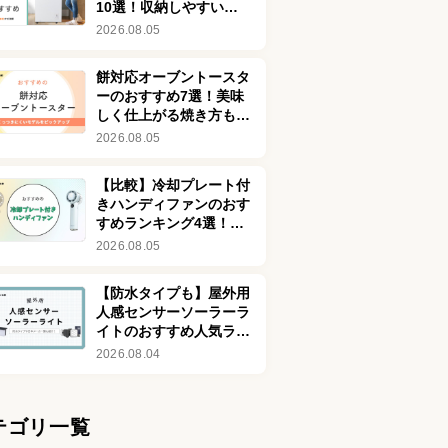
10選！収納しやすいモ
デルも
2026.08.05
餅対応オーブントースタ
ーのおすすめ7選！美味
しく仕上がる焼き方も紹
介
2026.08.05
【比較】冷却プレート付
きハンディファンのおす
すめランキング4選！冷
感最強クラスの体
2026.08.05
感-25℃も
【防水タイプも】屋外用
人感センサーソーラーラ
イトのおすすめ人気ラン
キング8選！おしゃれな
2026.08.04
商品も紹介
テゴリ一覧