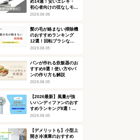
め14選！安いエレキ・
初心者向けの弦なしモデ
ルを紹介！デメリットも
2026.08.06
解説
髪の毛が絡まない掃除機
のおすすめランキング
12選！回転ブラシなし
の商品も
2026.08.05
パンが作れる炊飯器のお
すすめ9選！使い方やパ
ンの作り方も解説
2026.08.05
【2026最新】風量が強
いハンディファンのおす
すめランキング8選！最
強クラスの強風モデルも
2026.08.05
【デメリットも】小型上
開き冷凍庫のおすすめ