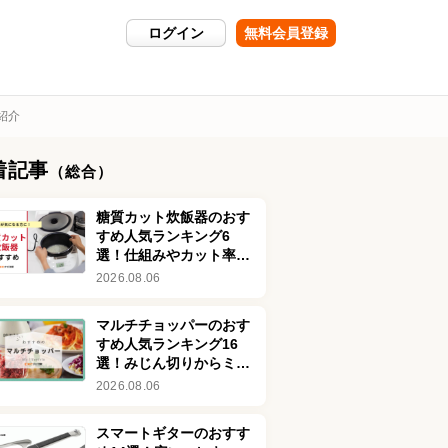
ログイン
無料会員登録
紹介
着記事
（総合）
糖質カット炊飯器のおす
すめ人気ランキング6
選！仕組みやカット率も
解説
2026.08.06
マルチチョッパーのおす
すめ人気ランキング16
選！みじん切りからミン
チまでラクラク時短調理
2026.08.06
スマートギターのおすす