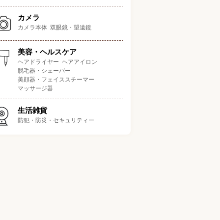
カメラ
カメラ本体
双眼鏡・望遠鏡
美容・ヘルスケア
ヘアドライヤー
ヘアアイロン
本体サイズ
ポイント
（幅×奥行き×
容量
脱毛器・シェーバー
高さ）
美顔器・フェイススチーマー
マッサージ器
開発の本格チョコレートド
生活雑貨
9.5×9.5×18.5cm
350ml
リンクメーカー
防犯・防災・セキュリティー
・
まま飲めるマグカップ型が
フォームメニュー150ml
14.5×16×16cm
ポイント
・
ドリンクメニュー400ml
ンクやお菓子に料理まで！
16×13×23cm
350ml
多様に使えるのが魅力