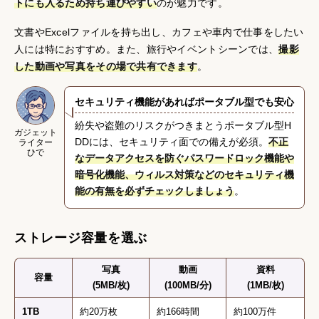
トにも入るため持ち運びやすい
のが魅力です。
文書やExcelファイルを持ち出し、カフェや車内で仕事をしたい
人には特におすすめ。また、旅行やイベントシーンでは、
撮影
した動画や写真をその場で共有できます
。
セキュリティ機能があればポータブル型でも安心
紛失や盗難のリスクがつきまとうポータブル型H
ガジェット
DDには、セキュリティ面での備えが必須。
不正
ライター
ひで
なデータアクセスを防ぐパスワードロック機能や
暗号化機能、ウィルス対策などのセキュリティ機
能の有無を必ずチェックしましょう
。
ストレージ容量を選ぶ
写真
動画
資料
容量
(5MB/枚)
(100MB/分)
(1MB/枚)
1TB
約20万枚
約166時間
約100万件