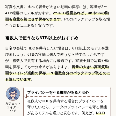
写真や文書に比べて容量が大きい動画の保存には、容量が2〜
4TB程度のモデルがおすす。
2〜4TB程度あれば、4Kや8Kの動
画も容量を気にせず保存できます
。PCのバックアップを取る場
合も2TB以上あると安心です。
複数人で使うなら6TB以上がおすすめ
自宅や会社でHDDを共有したい場合は、6TB以上のモデルを選
びましょう。6TBの容量は個人で使うなら持て余しがちです
が、複数人で共有する場合には最適です。家族全員で写真や動
画を保存しても十分余裕がありますよ。
容量の大きい高画質動
画やハイレゾ楽曲の保存、PC複数台分のバックアップ取るのに
も適しています
。
プライバシーを守る機能があると安心
複数人でHDDを共有する場合にプライバシーを
ガジェット
守りたいなら、データのプライバシーを守る機能
ライター
ひで
があるモデルを選ぶと安心です。例えば、
I-O D