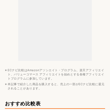
DTCP対応だとテレビ録画も保存可能
外付けHDDのおすすめメーカー3選
I-O DATA
BUFFALO
WESTERN DIGITAL
Wi-Fi対応のスマホ用外付けHDDのおすすめ8選
外付けストレージのおすすめ記事
コスパ
デバイス別
ECナビ比較はAmazonアソシエイト・プログラム、楽天アフィリエイ
用途別
ト、バリューコマース アフィリエイトを始めとする各種アフィリエイ
トプログラムに参加しています。
本記事で紹介した商品を購入すると、売上の一部がECナビ比較に還元
されることがあります。
おすすめ比較表