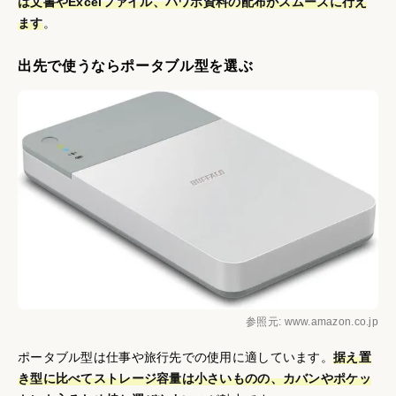
は文書やExcelファイル、パワポ資料の配布がスムーズに行え
ます
。
出先で使うならポータブル型を選ぶ
参照元: www.amazon.co.jp
ポータブル型は仕事や旅行先での使用に適しています。
据え置
き型に比べてストレージ容量は小さいものの、カバンやポケッ