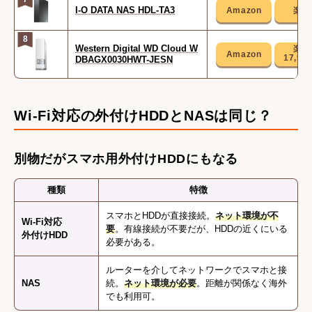
I-O DATA NAS HDL-TA3
8
Western Digital WD Cloud W
17,55
DBAGX0030HWT-JESN
Wi-Fi対応の外付けHDDとNASは同じ？
別物だがスマホ用外付けHDDにもなる
種類
特徴
スマホとHDDが直接接続。
ネット環境が不
Wi-Fi対応
要
。有線接続が不要だが、HDDの近くにいる
外付けHDD
必要がある。
ルーターを介してネットワークでスマホと接
NAS
続。
ネット環境が必要
。距離が関係なく海外
でも利用可。