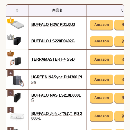
商品名
リン
1
BUFFALO HDW-PD1.0U3
2
BUFFALO LS220D0402G
3
TERRAMASTER F4 SSD
4
UGREEN NASync DH4300 Pl
us
5
BUFFALO NAS LS210D0301
G
6
BUFFALO おもいでばこ PD-2
000-L
7