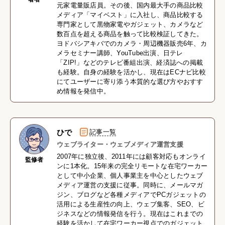
元家電量販店員。その後、国内最大手の商品比較
メディア「マイベスト」に入社し、商品比較する
専門家として黒物家電やガジェット、カメラなど
数百点を超える商品を触って比較検証してきた。
ヨドバシアキバでのカメラ・周辺機器販売6年、カ
メラセミナー講師、YouTube出演、日テレ
「ZIP!」などのテレビ番組出演、経済誌への掲載
も経験。自身の経験を活かし、現在はECナビ比較
にてユーザーに寄り添う本質的な選び方やおすす
め情報を発信中。
ひで
記事一覧
ウェブライター・ウェブメディア運営支援
2007年に独立後、2011年には顧客対応もオンライ
監修者
ンに1本化。15年来の完全リモートな在宅ワーカー
として中小企業、個人事業主を中心としたウェブ
メディア運営の支援に従事。同時に、メールマガ
ジン、ブログなど各種メディアでPCガジェットの
活用による生産性の向上、ウェブ集客、SEO、ビ
ジネスなどの情報発信を行う。現在はこれまでの
経験を活かして在宅ワーカー視点でのガジェット