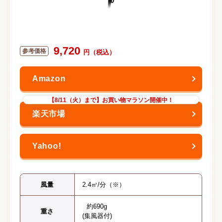
9,720
【8/11（火）まで】お買い物マラソン開催中！
風量
2.4㎥/分（※）
約690g
重さ
(集風器付)