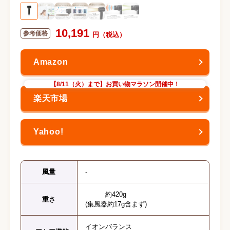
10,191
【8/11（火）まで】お買い物マラソン開催中！
風量
-
約420g
重さ
(集風器約17g含まず)
イオンバランス