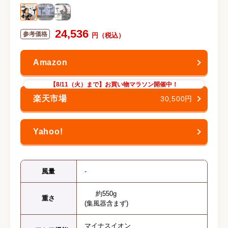
24,536
【8/11（火）まで】お買い物マラソン開催中！
30,500円
風量
-
約550g
重さ
(集風器含まず)
マイナスイオン