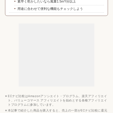
素早く乾かしたいなら風量1.5m³/分以上
用途に合わせて便利な機能もチェックしよう
コイズミのドライヤーの値段相場
約3000円〜2万円で購入できる
みんなの予算は？
コイズミのドライヤーのおすすめ9選
まとめ
ヘアドライヤーのおすすめ記事
【ブランド別】ドライヤーのおすすめ記事
【ブランド別】ドライヤーの比較記事
ECナビ比較はAmazonアソシエイト・プログラム、楽天アフィリエイ
ト、バリューコマース アフィリエイトを始めとする各種アフィリエイ
トプログラムに参加しています。
本記事で紹介した商品を購入すると、売上の一部がECナビ比較に還元