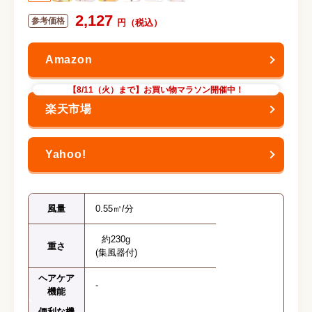
2,127
【8/11（火）まで】お買い物マラソン開催中！
風量
0.55㎥/分
約230g
重さ
(集風器付)
ヘアケア
-
機能
便利な機