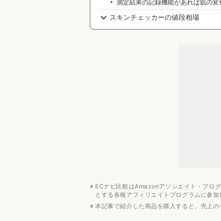
測定結果の記録機能があれば肌の変
スキンチェッカーの値段相場
約2000円〜8000円ほどで手に入る
みんなの予算は？
スキンチェッカーのおすすめブラン
peipai
美ルル
良肌研究室
スキンチェッカーのおすすめ人気ラ
スキンチェッカーの使い方
まとめ
健康管理・計測機器のおすすめ記事
ECナビ比較はAmazonアソシエイト・プ
とする各種アフィリエイトプログラムに参加
本記事で紹介した商品を購入すると、売上の