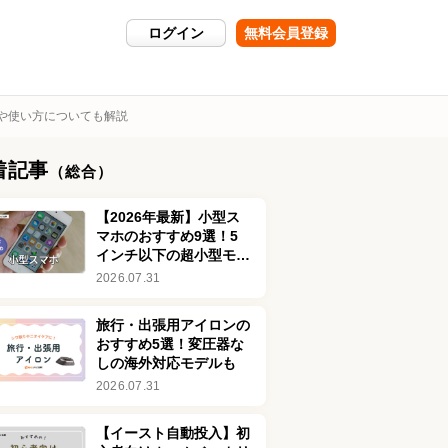
ログイン
無料会員登録
や使い方についても解説
着記事
（総合）
【2026年最新】小型ス
マホのおすすめ9選！5
インチ以下の超小型モデ
ルを厳選してご紹介
2026.07.31
旅行・出張用アイロンの
おすすめ5選！変圧器な
しの海外対応モデルも
2026.07.31
【イースト自動投入】初