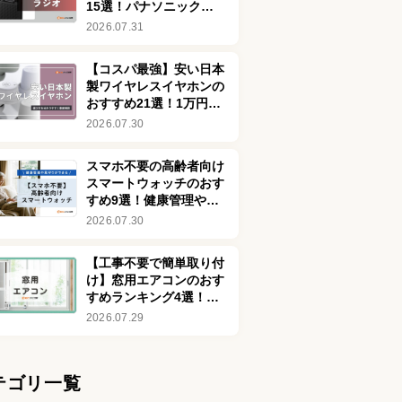
15選！パナソニックや
ソニーの高音質モデルも
2026.07.31
比較
【コスパ最強】安い日本
製ワイヤレスイヤホンの
おすすめ21選！1万円以
下を中心に紹介
2026.07.30
スマホ不要の高齢者向け
スマートウォッチのおす
すめ9選！健康管理や見
守りができるシニア向け
2026.07.30
を厳選
【工事不要で簡単取り付
け】窓用エアコンのおす
すめランキング4選！冷
暖房兼用タイプも
2026.07.29
テゴリ一覧