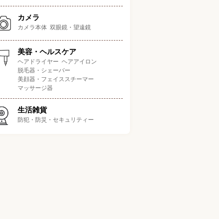
カメラ
カメラ本体
双眼鏡・望遠鏡
測定項目の充実度
結果の
ポイント
測定項目
記録機能
美容・ヘルスケア
ヘアドライヤー
ヘアアイロン
水分、
脱毛器・シェーバー
定と10日間のデータを保
油分、
5.0
5
美顔器・フェイススチーマー
/5.0
存する高機能モデル
弾力、
マッサージ器
肌年齢
生活雑貨
水分、
のライトや表情アイコン
防犯・防災・セキュリティー
4.0
5
油分、
/5.0
結果が分かりやすい
弾力
水分、
どで4項目を測定できるス
油分、
4.5
4
/5.0
リム形状のアイテム
弾力、
白さ
明るさ、
始と終了を音で知らせて
水分、
4.5
4
/5.0
くれて分かりやすい
油分、