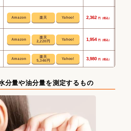
数値や
2,362
結
3項目を
1,954
2,220円
顔はも
3,980
5,346円
に
水分量や油分量を測定するもの