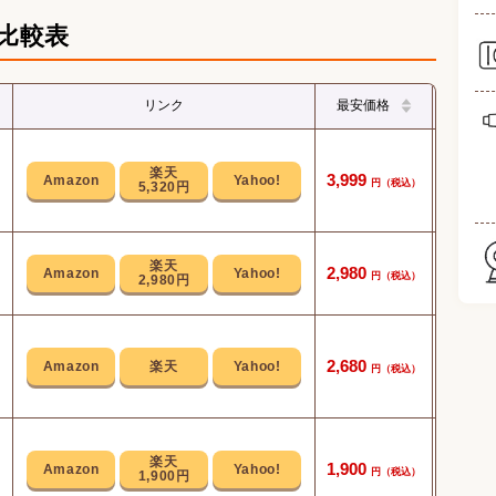
比較表
リンク
最安価格
4項目測
3,999
5,320円
緑と赤
2,980
2,980円
で
3秒ほ
2,680
計測開
1,900
1,900円