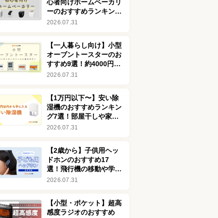
心者向けホームベーカリ
ーのおすすめランキング
76選！安い商品も
2026.07.31
【一人暮らし向け】小型
オーブントースターのお
すすめ9選！約4000円で
買える安い商品も
2026.07.31
【1万円以下〜】安い除
湿機のおすすめランキン
グ7選！部屋干しや家電
の劣化を防ぐ効果も解説
2026.07.31
【2歳から】子供用ヘッ
ドホンのおすすめ17
選！飛行機の移動や学習
に適したモデルを厳選
2026.07.31
【小型・ポケット】超高
感度ラジオのおすすめ