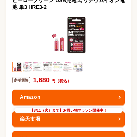
ヒーローグリーン USB充電式 リチウムイオン電
池 単3 HRE3-2
1,680
【8/11（火）まで】お買い物マラソン開催中！