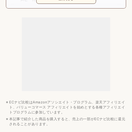
おすすめメーカー
Intehill
ASUS
タッチパネル対応モバイルモニターのおすすめ12選
出先で使うならモバイルバッテリーも大事
モニターのおすすめ記事
コスパ
用途別
種類別
ECナビ比較はAmazonアソシエイト・プログラム、楽天アフィリエイ
ト、バリューコマース アフィリエイトを始めとする各種アフィリエイ
トプログラムに参加しています。
本記事で紹介した商品を購入すると、売上の一部がECナビ比較に還元
されることがあります。