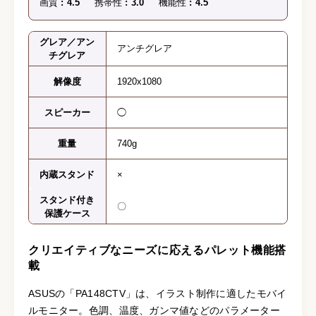
画質
4.5
携帯性
3.0
機能性
4.5
グレア／アン
アンチグレア
チグレア
解像度
1920x1080
スピーカー
◯
重量
740g
内蔵スタンド
×
スタンド付き
〇
保護ケース
クリエイティブなニーズに応えるパレット機能搭
載
ASUSの「PA148CTV」は、イラスト制作に適したモバイ
ルモニター。色調、温度、ガンマ値などのパラメーター