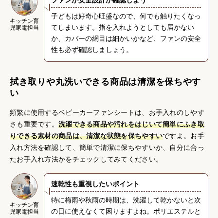
ファンが安全設計か確認しよう
子どもは好奇心旺盛なので、何でも触りたくなっ
{}
キッチン育
てしまいます。指を入れようとしても届かない
児家電担当
か、カバーの網目は細かいかなど、ファンの安全
性も必ず確認しましょう。
拭き取りや丸洗いできる商品は清潔を保ちやす
い
頻繁に使用するベビーカーファンシートは、お手入れのしやす
さも重要です。
洗濯できる商品や汚れをはじいて簡単にふき取
りできる素材の商品は、清潔な状態を保ちやすい
ですよ。お手
入れ方法を確認して、簡単で清潔に保ちやすいか、自分に合っ
たお手入れ方法かをチェックしてみてください。
速乾性も重視したいポイント
特に梅雨や秋雨の時期は、洗濯して乾かないと次
{}{}
キッチン育
の日に使えなくて困りますよね。ポリエステルと
児家電担当