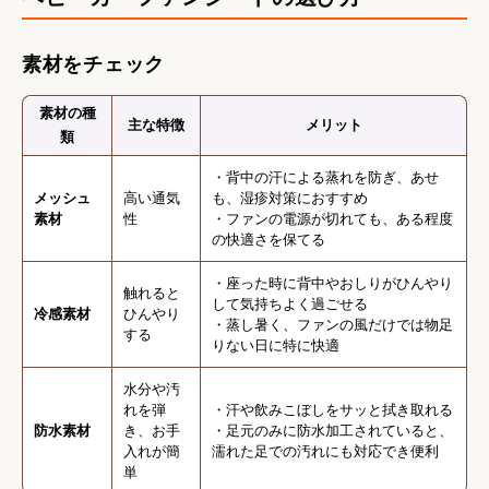
素材をチェック
素材の種
主な特徴
メリット
類
・背中の汗による蒸れを防ぎ、あせ
メッシュ
高い通気
も、湿疹対策におすすめ
素材
性
・ファンの電源が切れても、ある程度
の快適さを保てる
・座った時に背中やおしりがひんやり
触れると
して気持ちよく過ごせる
冷感素材
ひんやり
・蒸し暑く、ファンの風だけでは物足
する
りない日に特に快適
水分や汚
れを弾
・汗や飲みこぼしをサッと拭き取れる
防水素材
き、お手
・足元のみに防水加工されていると、
入れが簡
濡れた足での汚れにも対応でき便利
単