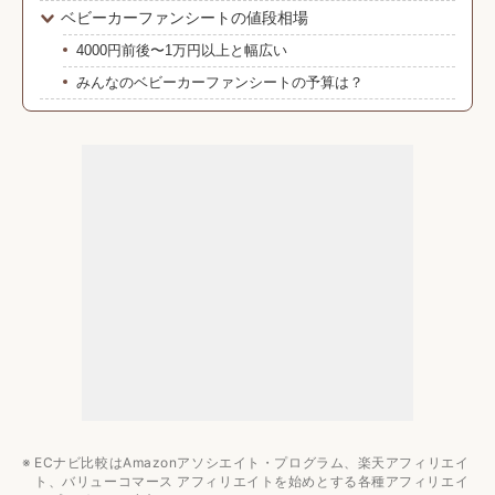
ベビーカーファンシートの値段相場
4000円前後〜1万円以上と幅広い
みんなのベビーカーファンシートの予算は？
ベビーカーファンシートのおすすめ8選！
ベビーカーファンシート選びのよくある疑問
Q. サイベックスなどの足元が長いベビーカーでも使えます
か？
Q. ファンの取り外しや手洗いが面倒です。洗濯機で洗えま
すか？
Q. モバイルバッテリーはどのくらいの容量が必要ですか？
子育てサポート家電のおすすめ関連記事
ECナビ比較はAmazonアソシエイト・プログラム、楽天アフィリエイ
ト、バリューコマース アフィリエイトを始めとする各種アフィリエイ