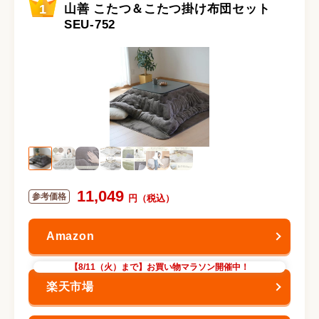
1
山善 こたつ＆こたつ掛け布団セット
SEU-752
11,049
【8/11（火）まで】お買い物マラソン開催中！