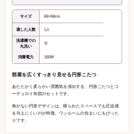
サイズ
69×69cm
適した人数
1人
洗濯機での
可
丸洗い
消費電力
160W
部屋を広くすっきり見せる円形こたつ
あたたかく柔らかい雰囲気を演出する、円形こたつとコ
ーデュロイ布団のセットです。
角がない円形デザインは、限られたスペースでも圧迫感
を与えにくいのが特徴。ワンルームの住まいにもぴった
りです。