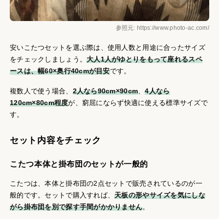
参照元: https://www.photo-ac.com/
安いこたつセットを選ぶ際は、使用人数と用途に合ったサイズ
をチェックしましょう。
大人1人がゆとりをもって座れるスペ
ースは、幅60×奥行40cmが目安
です。
複数人で使う場合、
2人なら90cm×90cm
、
4人なら
120cm×80cm程度
が、窮屈にならず快適に使える標準サイズで
す。
セット内容をチェック
こたつ本体と掛布団のセットが一般的
こたつは、本体と掛布団の2点セットで販売されているのが一
般的です。セットで購入すれば、
天板の形やサイズを気にしな
がら掛布団を別で探す手間がかかりません
。