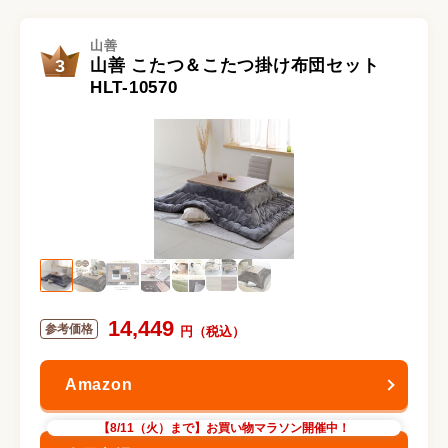
山善
3
山善 こたつ＆こたつ掛け布団セット
HLT-10570
14,449
【8/11（火）まで】お買い物マラソン開催中！