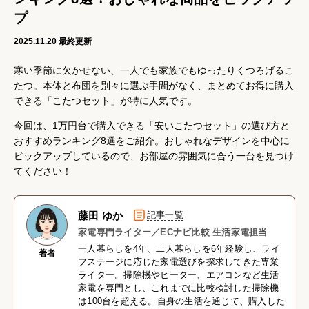
プ
2025.11.20
最終更新
寒い季節に欠かせない、一人でも家族でもゆったりくつろげるこ
たつ。本体と布団を別々に選ぶ手間がなく、まとめてお得に購入
できる「こたつセット」が特に人気です。
今回は、1万円台で購入できる「安いこたつセット」の選び方と
おすすめランキング8選をご紹介。おしゃれなデザインを中心に
ピックアップしているので、お部屋の雰囲気に合う一台を見つけ
てください！
藤田 ゆか
記事一覧
家電専門ライター／ECナビ比較 生活家電担当
一人暮らしを4年、二人暮らしを6年経験し、ライ
著者
フステージに応じた家電選びを探求してきた専業
ライター。掃除機やヒーター、エアコンなど生活
家電を専門とし、これまでに比較検討した掃除機
は100台を超える。自身の生活を通じて、購入した