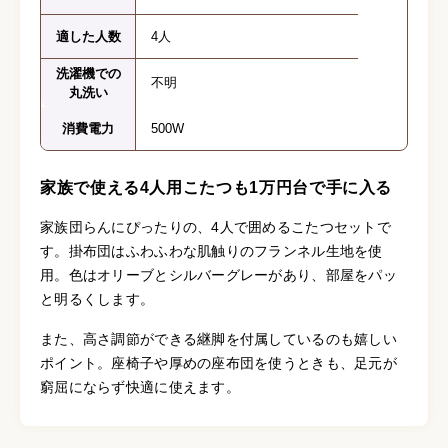
適した人数
4人
洗濯機での
不明
丸洗い
消費電力
500W
家族で使える4人用こたつも1万円台で手に入る
家族団らんにぴったりの、4人で囲めるこたつセットで
す。掛布団はふわふわな肌触りのフランネル生地を使
用。色はオリーブとシルバーグレーがあり、部屋をパッ
と明るくします。
また、高さ調節ができる継脚を付属しているのも嬉しい
ポイント。座椅子や厚めの座布団を使うときも、足元が
窮屈にならず快適に使えます。