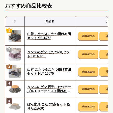
おすすめ商品比較表
商品名
リン
1
山善 こたつ＆こたつ掛け布団
セット SEU-752
2
タンスのゲン こたつ2点セッ
ト 68140011
3
山善 こたつ＆こたつ掛け布団
セット HLT-10570
4
タンスのゲン 円形こたつテー
ブル＋コーデュロイ掛け布団
セット 21300012 34
5
ぼん家具 こたつ2点セット 折
りたたみ式