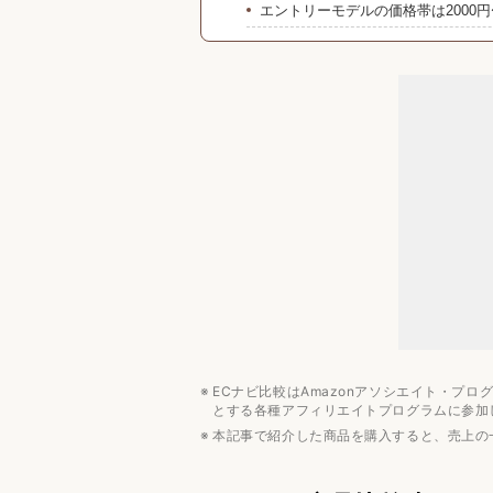
エントリーモデルの価格帯は2000円
ハイエンドモデルの価格帯は2万円〜
みんなの予算は？
回転式シェーバーのおすすめメーカ
フィリップス
ヤーマン
パナソニック
回転式シェーバーのおすすめ10選
まとめ
メンズ向け美容・ヘルスケア家電の
美顔器・シェーバー
ヘアケア家電
ECナビ比較はAmazonアソシエイト・プ
とする各種アフィリエイトプログラムに参加
本記事で紹介した商品を購入すると、売上の