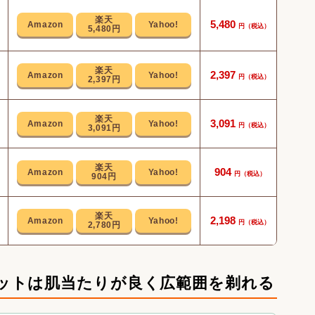
5,480
ドラ
5,480円
スタ
2,397
2,397円
2
コン
3,091
3,091円
専用
904
904円
充電
2,198
2,780円
ットは肌当たりが良く広範囲を剃れる