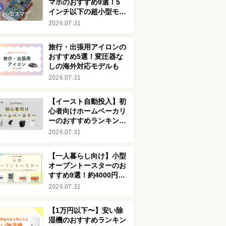
マホのおすすめ9選！5
インチ以下の超小型モデ
ルを厳選してご紹介
2026.07.31
旅行・出張用アイロンの
おすすめ5選！変圧器な
しの海外対応モデルも
2026.07.31
【イースト自動投入】初
心者向けホームベーカリ
ーのおすすめランキング
76選！安い商品も
2026.07.31
【一人暮らし向け】小型
オーブントースターのお
すすめ9選！約4000円で
買える安い商品も
2026.07.31
【1万円以下〜】安い除
湿機のおすすめランキン