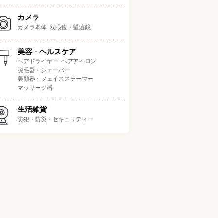
カメラ
カメラ本体
双眼鏡・望遠鏡
連
ポイント
刃の枚数
防水機能
美容・ヘルスケア
ヒゲもスッキリ深剃りする
ヘアドライヤー
ヘアアイロン
IPX7
72枚刃
洗浄機付きモデル
脱毛器・シェーバー
美顔器・フェイススチーマー
マッサージ器
かな剃り心地と手入れのし
IPX7
27枚刃
すさを兼ね備えた1点
生活雑貨
防犯・防災・セキュリティー
IPX7
器発想の温剃りシェーバー
81枚刃
変圧器＆
器不要で使えて海外用にも
1枚刃
-
1日
ってこい
剃り刃付きでもみあげや口
IPX6
3枚刃
ひげも整えられる