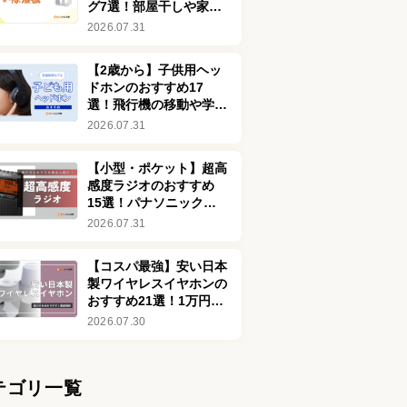
グ7選！部屋干しや家電
の劣化を防ぐ効果も解説
2026.07.31
【2歳から】子供用ヘッ
ドホンのおすすめ17
選！飛行機の移動や学習
に適したモデルを厳選
2026.07.31
【小型・ポケット】超高
感度ラジオのおすすめ
15選！パナソニックや
ソニーの高音質モデルも
2026.07.31
比較
【コスパ最強】安い日本
製ワイヤレスイヤホンの
おすすめ21選！1万円以
下を中心に紹介
2026.07.30
テゴリ一覧