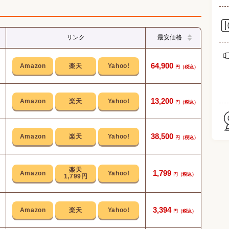
リンク
最安価格
濃い
64,900
滑ら
13,200
や
38,500
美顔
1
1,799
充電
1,799円
キワ
3,394