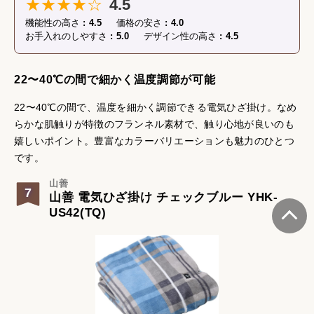
★★★★☆
4.5
機能性の高さ
4.5
価格の安さ
4.0
お手入れのしやすさ
5.0
デザイン性の高さ
4.5
22〜40℃の間で細かく温度調節が可能
22〜40℃の間で、温度を細かく調節できる電気ひざ掛け。なめ
らかな肌触りが特徴のフランネル素材で、触り心地が良いのも
嬉しいポイント。豊富なカラーバリエーションも魅力のひとつ
です。
山善
7
山善 電気ひざ掛け チェックブルー YHK-
US42(TQ)