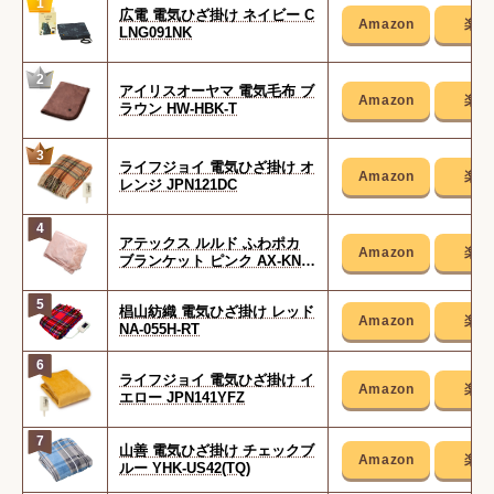
1
広電 電気ひざ掛け ネイビー C
LNG091NK
2
アイリスオーヤマ 電気毛布 ブ
ラウン HW-HBK-T
3
ライフジョイ 電気ひざ掛け オ
レンジ JPN121DC
4
アテックス ルルド ふわポカ
ブランケット ピンク AX-KNL
2010pk
5
椙山紡織 電気ひざ掛け レッド
NA-055H-RT
6
ライフジョイ 電気ひざ掛け イ
エロー JPN141YFZ
7
山善 電気ひざ掛け チェックブ
ルー YHK-US42(TQ)