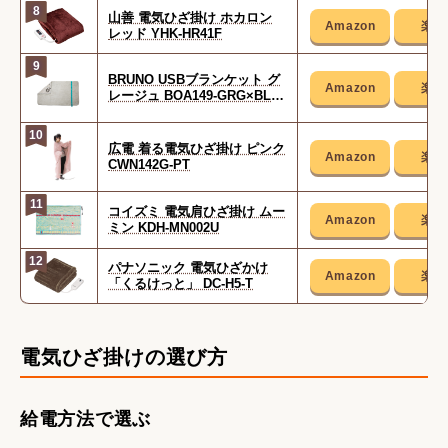
8
山善 電気ひざ掛け ホカロン
レッド YHK-HR41F
9
BRUNO USBブランケット グ
レージュ BOA149-GRG×BL 7
760934
10
広電 着る電気ひざ掛け ピンク
CWN142G-PT
11
コイズミ 電気肩ひざ掛け ムー
ミン KDH-MN002U
12
パナソニック 電気ひざかけ
「くるけっと」 DC-H5-T
電気ひざ掛けの選び方
給電方法で選ぶ