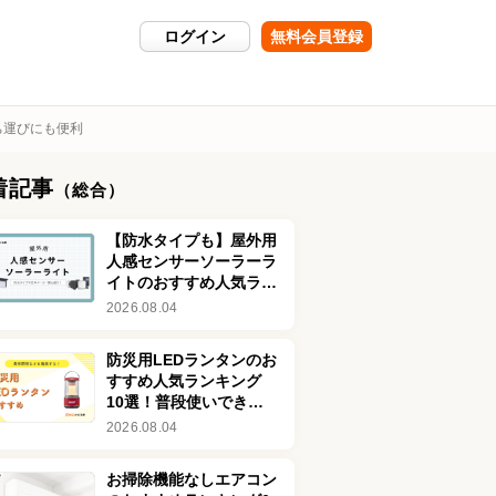
ログイン
無料会員登録
ち運びにも便利
着記事
（総合）
【防水タイプも】屋外用
人感センサーソーラーラ
イトのおすすめ人気ラン
キング8選！おしゃれな
2026.08.04
商品も紹介
防災用LEDランタンのお
すすめ人気ランキング
10選！普段使いできる
おしゃれな商品も
2026.08.04
お掃除機能なしエアコン