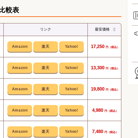
比較表
リンク
最安価格
超音
17,250
ル
X型水
13,300
初心
19,800
回転
4,980
歯
強さ
7,480
家