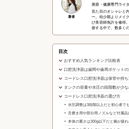
美容・健康専門ライタ
見た目のオシャレと
著者
ー。幼少期よりメイ
び美容師免許を修得
接する中で、数多く
目次
おすすめ人気ランキング比較表
口腔洗浄器は歯間や歯周ポケットの
コードレス口腔洗浄器は保管や持ち
タンクの容量や水圧の段階数が少な
コードレス口腔洗浄器の選び方
水圧調整は3段階以上だと初心者で
舌磨き用や部分用ノズルなど付属品
本体の重さは300g以下だと腕が疲