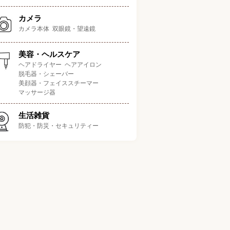
カメラ
カメラ本体
双眼鏡・望遠鏡
使い心地の良さ
扱いやすさ
本体のお手入れの
ポイント
美容・ヘルスケア
ヘアドライヤー
ヘアアイロン
波水流やポイント磨きノズ
脱毛器・シェーバー
5.0
5.0
5.0
/5.0
/5.0
/5.0
で汚れをスッキリ洗浄
美顔器・フェイススチーマー
マッサージ器
流で歯間や歯と歯茎の間の
4.0
5.0
5.0
/5.0
/5.0
/5.0
生活雑貨
汚れを洗い流す
防犯・防災・セキュリティー
者モード搭載で口腔洗浄器
4.0
5.0
5.0
/5.0
/5.0
/5.0
デビューにもおすすめ
ノズルとジェット水流で奥
4.0
5.0
4.0
/5.0
/5.0
/5.0
の汚れも落としやすい
調節やお子様モード搭載！
5.0
3.0
4.0
/5.0
/5.0
/5.0
族で共有しやすい1台