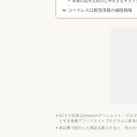
本体のお手入れのしやすさもチェッ
コードレス口腔洗浄器の値段相場
5000円〜3万円で購入できる
みんなの予算は？
コードレス口腔洗浄器のおすすめメ
パナソニック
フィリップス
ヤーマン
コードレス口腔洗浄器のおすすめ人
まとめ
電動歯ブラシのおすすめ記事
ECナビ比較はAmazonアソシエイト・プ
とする各種アフィリエイトプログラムに参加
本記事で紹介した商品を購入すると、売上の