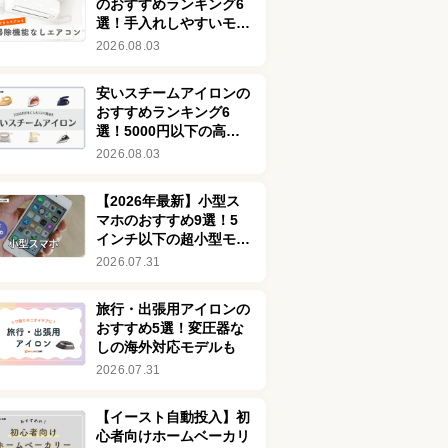
のおすすめランキング6
選！手入れしやすいモデ
ルを紹介
2026.08.03
安いスチームアイロンの
おすすめランキング6
選！5000円以下の高コ
スパ商品を厳選
2026.08.03
【2026年最新】小型ス
マホのおすすめ9選！5
インチ以下の超小型モデ
ルを厳選してご紹介
2026.07.31
旅行・出張用アイロンの
おすすめ5選！変圧器な
しの海外対応モデルも
2026.07.31
【イースト自動投入】初
心者向けホームベーカリ