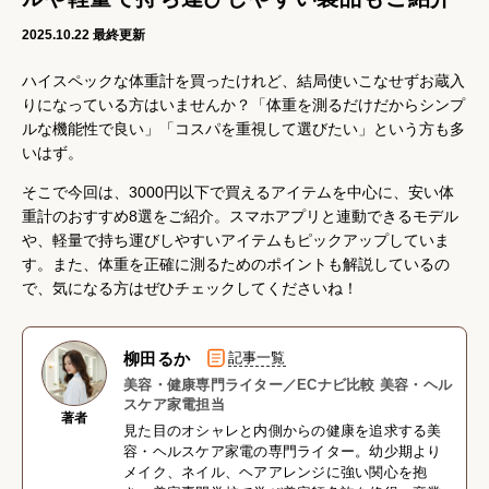
2025.10.22
最終更新
ハイスペックな体重計を買ったけれど、結局使いこなせずお蔵入
りになっている方はいませんか？「体重を測るだけだからシンプ
ルな機能性で良い」「コスパを重視して選びたい」という方も多
いはず。
そこで今回は、3000円以下で買えるアイテムを中心に、安い体
重計のおすすめ8選をご紹介。スマホアプリと連動できるモデル
や、軽量で持ち運びしやすいアイテムもピックアップしていま
す。また、体重を正確に測るためのポイントも解説しているの
で、気になる方はぜひチェックしてくださいね！
柳田るか
記事一覧
美容・健康専門ライター／ECナビ比較 美容・ヘル
スケア家電担当
著者
見た目のオシャレと内側からの健康を追求する美
容・ヘルスケア家電の専門ライター。幼少期より
メイク、ネイル、ヘアアレンジに強い関心を抱