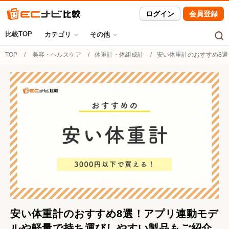
ログイン
会員登録
比較TOP
カテゴリ
その他
TOP
美容・ヘルスケア
体重計・体組成計
安い体重計のおすすめ8
安い体重計のおすすめ8選！アプリ連動モデ
ルや軽量で持ち運びしやすい製品もご紹介