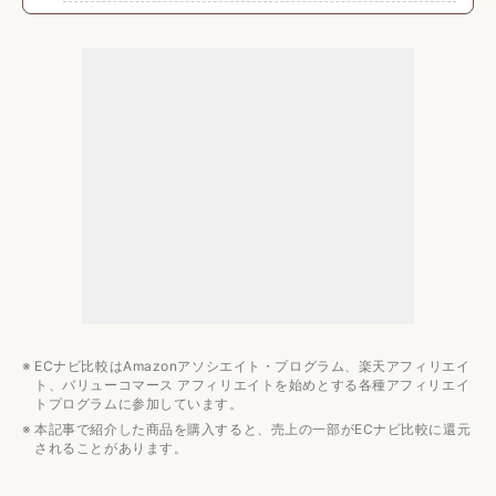
タニタ
ニトリ
オムロン
安い体重計のおすすめ8選
体重を正確に測るためのポイント
まとめ
体重計・体組成計のおすすめ記事
ECナビ比較はAmazonアソシエイト・プログラム、楽天アフィリエイ
ト、バリューコマース アフィリエイトを始めとする各種アフィリエイ
トプログラムに参加しています。
本記事で紹介した商品を購入すると、売上の一部がECナビ比較に還元
されることがあります。