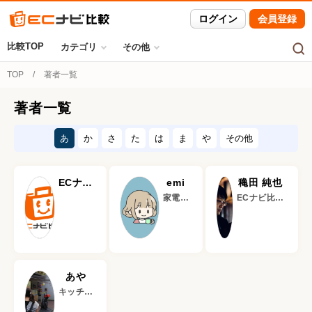
ログイン
会員登録
比較TOP
カテゴリ
その他
TOP
著者一覧
著者一覧
あ
か
さ
た
は
ま
や
その他
ECナビ
emi
穐田 純也
比較 編
家電ラ
ECナビ比較
集部
イター
黒物家電・カ
メラ担当｜元
家電量販店員
あや
キッチン
家電ライ