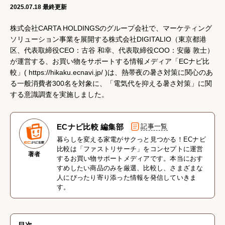
2025.07.18
最終更新
株式会社CARTA HOLDINGSのグループ会社で、マーケティング
ソリューション事業を展開する株式会社DIGITALIO（東京都港
区、代表取締役CEO：古谷 和幸、代表取締役COO：安藤 敦士）
が運営する、お買い物をサポートする情報メディア「ECナビ比
較」(
https://hikaku.ecnavi.jp/
)は、熱帯夜の暑さ対策に関心のあ
る一般消費者300名を対象に、「電気代を抑える暑さ対策」に関
する意識調査を実施しました。
ECナビ比較 編集部
記事一覧
暮らしを変える家電がサクっと見つかる！ECナビ
比較は「ファストリサーチ」をコンセプトに運営
著者
するお買い物サポートメディアです。本当におす
すめしたい商品のみを厳選、比較し、さまざまな
人にぴったり寄り添った情報を発信していきま
す。